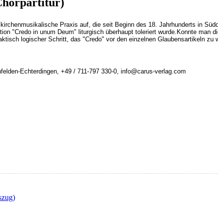
horpartitur)
e kirchenmusikalische Praxis auf, die seit Beginn des 18. Jahrhunderts in S
ion "Credo in unum Deum" liturgisch überhaupt toleriert wurde.Konnte man die
ktisch logischer Schritt, das "Credo" vor den einzelnen Glaubensartikeln zu
felden-Echterdingen, +49 / 711-797 330-0, info@carus-verlag.com
szug)