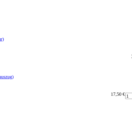
r)
auszug)
17,50 €