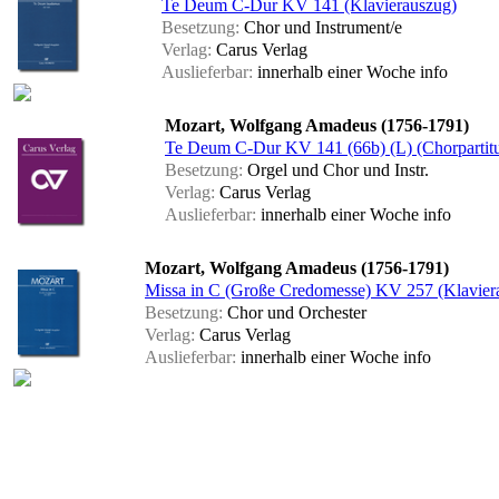
Te Deum C-Dur KV 141 (Klavierauszug)
Besetzung:
Chor und Instrument/e
Verlag:
Carus Verlag
Auslieferbar:
innerhalb einer Woche
info
Mozart, Wolfgang Amadeus (1756-1791)
Te Deum C-Dur KV 141 (66b) (L) (Chorpartitu
Besetzung:
Orgel und Chor und Instr.
Verlag:
Carus Verlag
Auslieferbar:
innerhalb einer Woche
info
Mozart, Wolfgang Amadeus (1756-1791)
Missa in C (Große Credomesse) KV 257 (Klavier
Besetzung:
Chor und Orchester
Verlag:
Carus Verlag
Auslieferbar:
innerhalb einer Woche
info