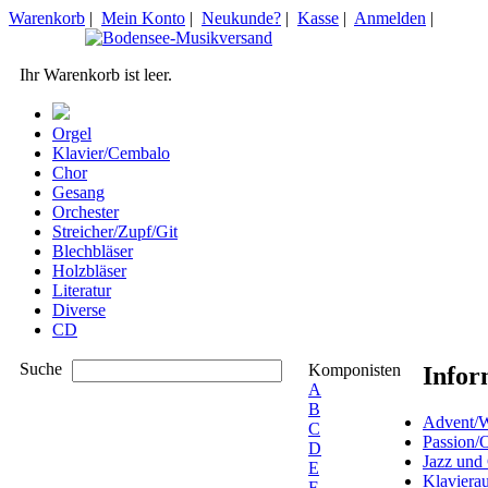
Warenkorb
|
Mein Konto
|
Neukunde?
|
Kasse
|
Anmelden
|
Ihr Warenkorb ist leer.
Orgel
Klavier/Cembalo
Chor
Gesang
Orchester
Streicher/Zupf/Git
Blechbläser
Holzbläser
Literatur
Diverse
CD
Suche
Komponisten
Infor
A
B
Advent/W
C
Passion/
D
Jazz und
E
Klaviera
F