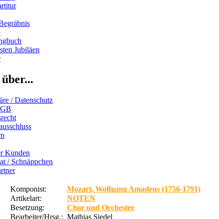
rtitur
Begräbnis
b
ngbuch
ten Jubiläen
r
über...
äre / Datenschutz
AGB
recht
ausschluss
um
er Kunden
iat / Schnäppchen
rtner
Komponist:
Mozart, Wolfgang Amadeus (1756-1791)
Artikelart:
NOTEN
Besetzung:
Chor und Orchester
Bearbeiter/Hrsg.:
Mathias Siedel