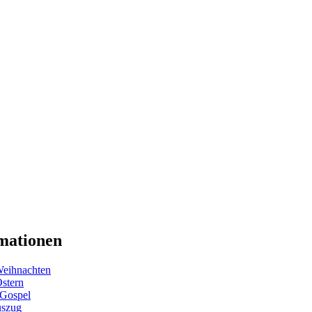
mationen
eihnachten
Ostern
 Gospel
uszug