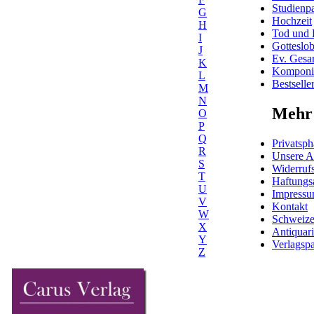
Studienpa
G
Hochzeit
H
Tod und 
I
Gotteslo
J
Ev. Gesa
K
Komponis
L
Bestselle
M
N
Mehr 
O
P
Q
Privatsph
R
Unsere 
S
Widerrufs
T
Haftungs
U
Impress
V
Kontakt
W
Schweiz
X
Antiquar
Y
Verlagspa
Z