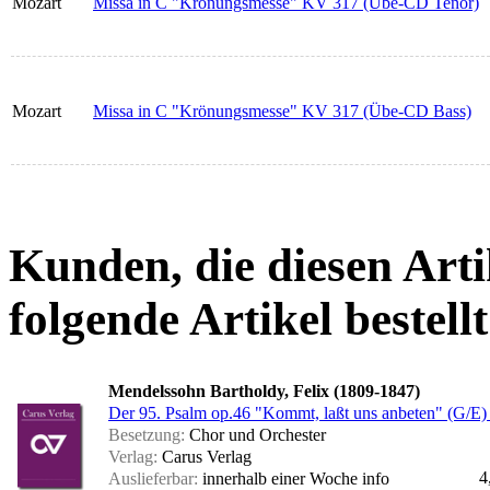
Mozart
Missa in C "Krönungsmesse" KV 317 (Übe-CD Tenor)
Mozart
Missa in C "Krönungsmesse" KV 317 (Übe-CD Bass)
Kunden, die diesen Arti
folgende Artikel bestellt
Mendelssohn Bartholdy, Felix (1809-1847)
Der 95. Psalm op.46 "Kommt, laßt uns anbeten" (G/E)
Besetzung:
Chor und Orchester
Verlag:
Carus Verlag
4
Auslieferbar:
innerhalb einer Woche
info