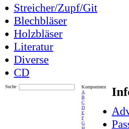
Streicher/Zupf/Git
Blechbläser
Holzbläser
Literatur
Diverse
CD
Suche
Komponisten
In
A
B
C
Adv
D
E
F
Pas
G
H