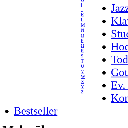
Jaz
I
J
K
Kla
L
M
Stu
N
O
P
Hoc
Q
R
Tod
S
T
U
Got
V
W
Ev.
X
Y
Z
Kom
Bestseller