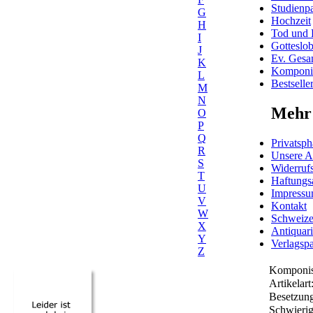
Studienpa
G
Hochzeit
H
Tod und 
I
Gotteslo
J
Ev. Gesa
K
Komponis
L
Bestselle
M
N
Mehr 
O
P
Q
Privatsph
R
Unsere 
S
Widerrufs
T
Haftungs
U
Impress
V
Kontakt
W
Schweiz
X
Antiquar
Y
Verlagspa
Z
Komponis
Artikelart
Besetzung
Schwierig