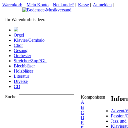
Warenkorb
|
Mein Konto
|
Neukunde?
|
Kasse
|
Anmelden
|
Ihr Warenkorb ist leer.
Orgel
Klavier/Cembalo
Chor
Gesang
Orchester
Streicher/Zupf/Git
Blechbläser
Holzbläser
Literatur
Diverse
CD
Suche
Komponisten
Infor
A
B
Advent/W
C
Passion/
D
Jazz und
E
Klaviera
F