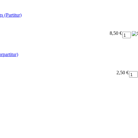
s (Partitur)
8,50 €
rpartitur)
2,50 €