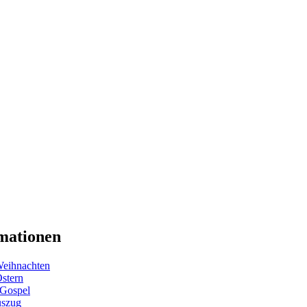
mationen
eihnachten
Ostern
 Gospel
uszug