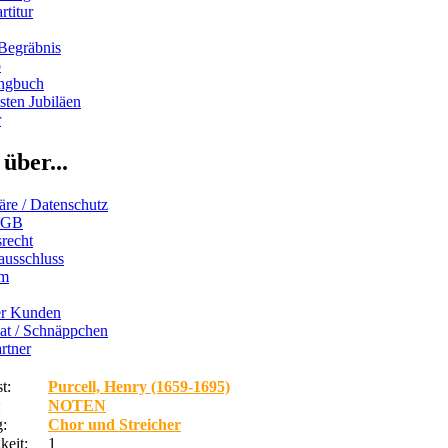
rtitur
Begräbnis
b
ngbuch
ten Jubiläen
r
über...
äre / Datenschutz
AGB
recht
ausschluss
um
er Kunden
iat / Schnäppchen
rtner
t:
Purcell, Henry (1659-1695)
:
NOTEN
:
Chor und Streicher
keit:
1