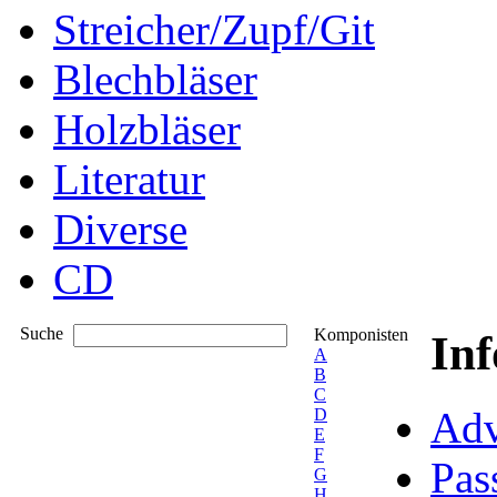
Streicher/Zupf/Git
Blechbläser
Holzbläser
Literatur
Diverse
CD
Suche
Komponisten
In
A
B
C
Adv
D
E
F
Pas
G
H