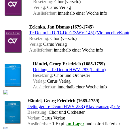
Besetzung:
Chor (versch.)
Verlag:
Carus Verlag
Auslieferbar:
innerhalb einer Woche
info
Zelenka, Jan Dismas (1679-1745)
Te Deum in D (D-Dur) (ZWV 145) (Violoncello/Kontr
Besetzung:
Chor (versch.)
Verlag:
Carus Verlag
Auslieferbar:
innerhalb einer Woche
info
Händel, Georg Friedrich (1685-1759)
Dettinger Te Deum HWV 283 (Partitur)
Besetzung:
Chor und Orchester
Verlag:
Carus Verlag
Auslieferbar:
innerhalb einer Woche
info
Händel, Georg Friedrich (1685-1759)
Dettinger Te Deum HWV 283 (Klavierauszug) d/e
Besetzung:
Chor und Orchester
Verlag:
Carus Verlag
Auslieferbar:
1 Expl.
an Lager
und sofort lieferbar