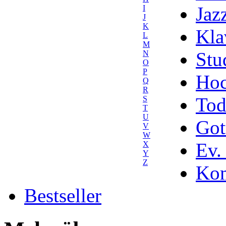
Jaz
I
J
K
Kla
L
M
Stu
N
O
P
Hoc
Q
R
Tod
S
T
U
Got
V
W
Ev.
X
Y
Z
Kom
Bestseller