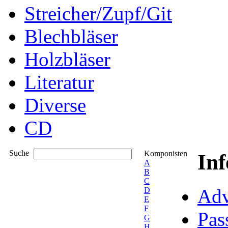
Streicher/Zupf/Git
Blechbläser
Holzbläser
Literatur
Diverse
CD
Suche
Komponisten
In
A
B
C
Adv
D
E
F
Pas
G
H