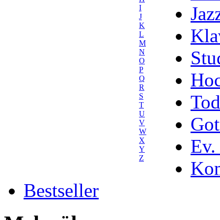
Jaz
I
J
K
Kla
L
M
Stu
N
O
P
Hoc
Q
R
Tod
S
T
U
Got
V
W
Ev.
X
Y
Z
Kom
Bestseller