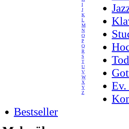
Jaz
I
J
K
Kla
L
M
Stu
N
O
P
Hoc
Q
R
Tod
S
T
U
Got
V
W
Ev.
X
Y
Z
Kom
Bestseller