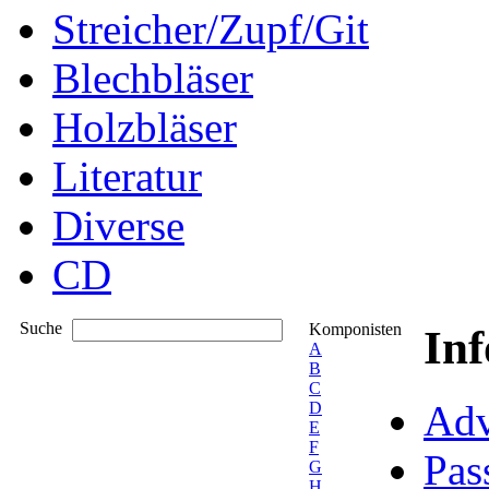
Streicher/Zupf/Git
Blechbläser
Holzbläser
Literatur
Diverse
CD
Suche
Komponisten
In
A
B
C
Adv
D
E
F
Pas
G
H