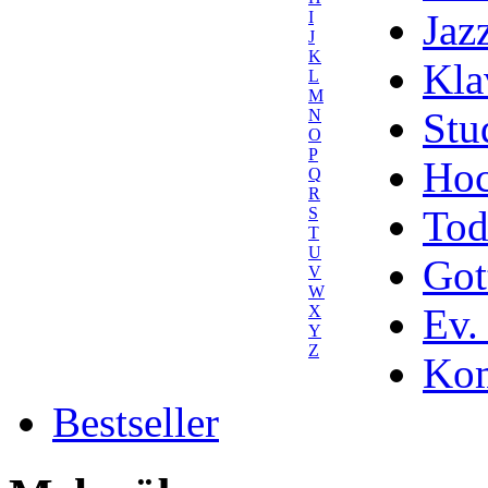
Jaz
I
J
K
Kla
L
M
Stu
N
O
P
Hoc
Q
R
Tod
S
T
U
Got
V
W
Ev.
X
Y
Z
Kom
Bestseller