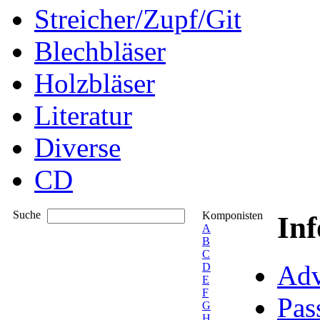
Streicher/Zupf/Git
Blechbläser
Holzbläser
Literatur
Diverse
CD
Suche
Komponisten
In
A
B
C
Adv
D
E
F
Pas
G
H