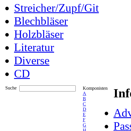
Streicher/Zupf/Git
Blechbläser
Holzbläser
Literatur
Diverse
CD
Suche
Komponisten
In
A
B
C
Adv
D
E
F
Pas
G
H