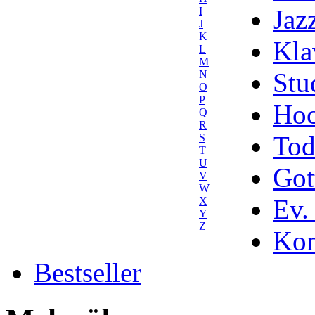
Jaz
I
J
K
Kla
L
M
Stu
N
O
P
Hoc
Q
R
Tod
S
T
U
Got
V
W
Ev.
X
Y
Z
Kom
Bestseller