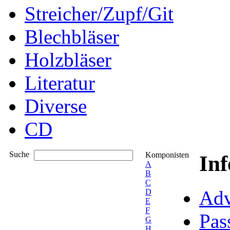
Streicher/Zupf/Git
Blechbläser
Holzbläser
Literatur
Diverse
CD
Suche
Komponisten
In
A
B
C
Adv
D
E
F
Pas
G
H