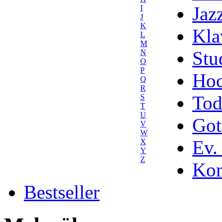
Jaz
I
J
K
Kla
L
M
Stu
N
O
P
Hoc
Q
R
Tod
S
T
U
Got
V
W
Ev.
X
Y
Z
Kom
Bestseller