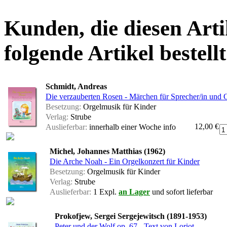
Kunden, die diesen Arti
folgende Artikel bestellt
Schmidt, Andreas
Die verzauberten Rosen - Märchen für Sprecher/in und Or
Besetzung:
Orgelmusik für Kinder
Verlag:
Strube
12,00 €
Auslieferbar:
innerhalb einer Woche
info
Michel, Johannes Matthias (1962)
Die Arche Noah - Ein Orgelkonzert für Kinder
Besetzung:
Orgelmusik für Kinder
Verlag:
Strube
Auslieferbar:
1 Expl.
an Lager
und sofort lieferbar
Prokofjew, Sergei Sergejewitsch (1891-1953)
Peter und der Wolf op. 67 - Text von Loriot