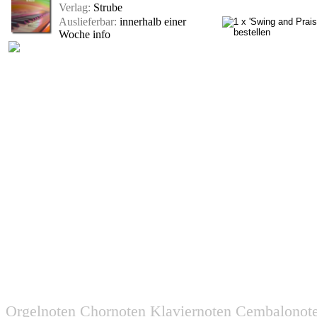
Verlag:
Strube
Auslieferbar:
innerhalb einer
Woche
info
Orgelnoten Chornoten Klaviernoten Cembalonot