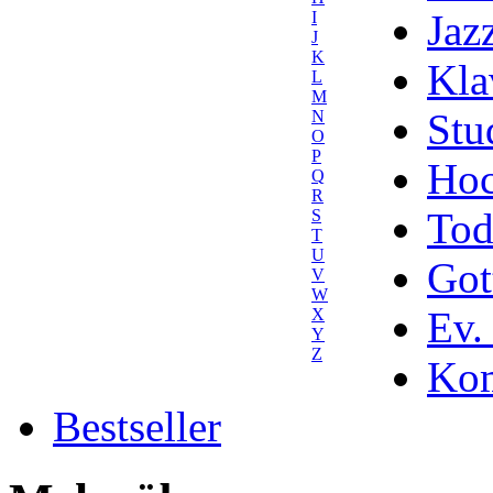
Jaz
I
J
K
Kla
L
M
Stu
N
O
P
Hoc
Q
R
Tod
S
T
U
Got
V
W
Ev.
X
Y
Z
Kom
Bestseller