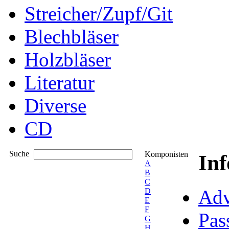
Streicher/Zupf/Git
Blechbläser
Holzbläser
Literatur
Diverse
CD
Suche
Komponisten
In
A
B
C
Adv
D
E
F
Pas
G
H