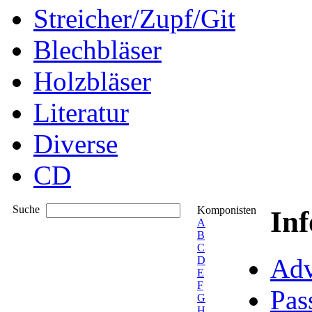
Streicher/Zupf/Git
Blechbläser
Holzbläser
Literatur
Diverse
CD
Suche
Komponisten
In
A
B
C
Adv
D
E
F
Pas
G
H