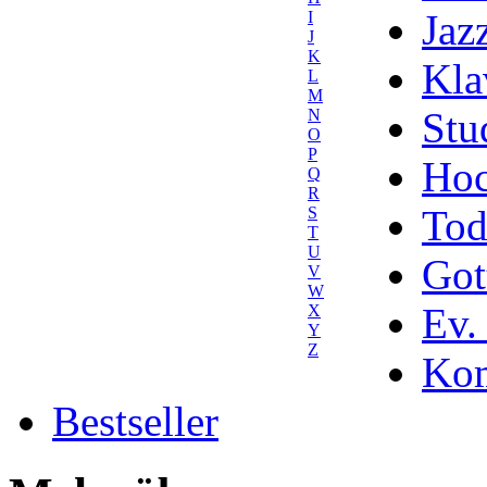
Jaz
I
J
K
Kla
L
M
Stu
N
O
P
Hoc
Q
R
Tod
S
T
U
Got
V
W
Ev.
X
Y
Z
Kom
Bestseller