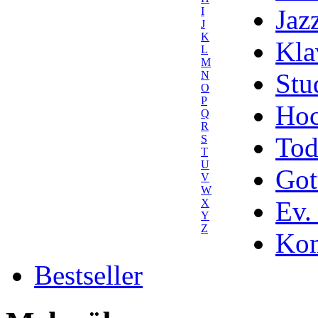
Jaz
I
J
K
Kla
L
M
Stu
N
O
P
Hoc
Q
R
Tod
S
T
U
Got
V
W
Ev.
X
Y
Z
Kom
Bestseller