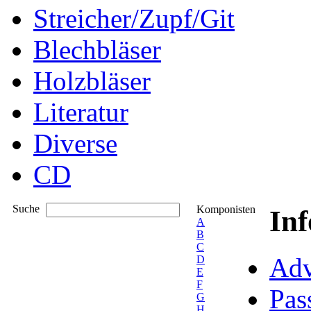
Streicher/Zupf/Git
Blechbläser
Holzbläser
Literatur
Diverse
CD
Suche
Komponisten
In
A
B
C
Adv
D
E
F
Pas
G
H