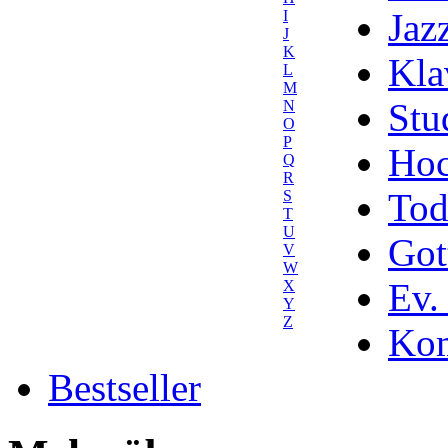
Jaz
I
J
K
Kla
L
M
Stu
N
O
P
Hoc
Q
R
Tod
S
T
U
Got
V
W
Ev.
X
Y
Z
Kom
Bestseller