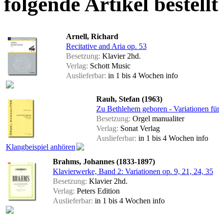
folgende Artikel bestellt
Arnell, Richard
Recitative and Aria op. 53
Besetzung:
Klavier 2hd.
Verlag:
Schott Music
Auslieferbar:
in 1 bis 4 Wochen
info
Rauh, Stefan (1963)
Zu Bethlehem geboren - Variationen für
Besetzung:
Orgel manualiter
Verlag:
Sonat Verlag
Auslieferbar:
in 1 bis 4 Wochen
info
Klangbeispiel anhören
Brahms, Johannes (1833-1897)
Klavierwerke, Band 2: Variationen op. 9, 21, 24, 35
Besetzung:
Klavier 2hd.
Verlag:
Peters Edition
Auslieferbar:
in 1 bis 4 Wochen
info