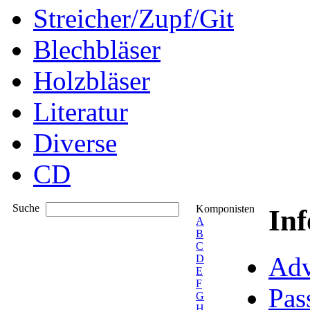
Streicher/Zupf/Git
Blechbläser
Holzbläser
Literatur
Diverse
CD
Suche
Komponisten
In
A
B
C
Adv
D
E
F
Pas
G
H