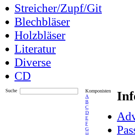
Streicher/Zupf/Git
Blechbläser
Holzbläser
Literatur
Diverse
CD
Suche
Komponisten
In
A
B
C
Adv
D
E
F
Pas
G
H