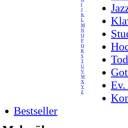
Jaz
I
J
K
Kla
L
M
Stu
N
O
P
Hoc
Q
R
Tod
S
T
U
Got
V
W
Ev.
X
Y
Z
Kom
Bestseller