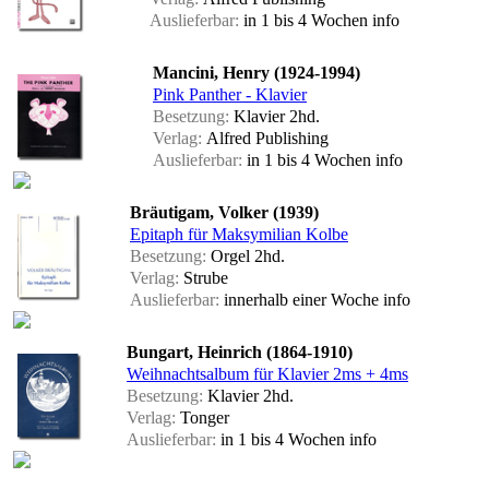
Auslieferbar:
in 1 bis 4 Wochen
info
Mancini, Henry (1924-1994)
Pink Panther - Klavier
Besetzung:
Klavier 2hd.
Verlag:
Alfred Publishing
Auslieferbar:
in 1 bis 4 Wochen
info
Bräutigam, Volker (1939)
Epitaph für Maksymilian Kolbe
Besetzung:
Orgel 2hd.
Verlag:
Strube
Auslieferbar:
innerhalb einer Woche
info
Bungart, Heinrich (1864-1910)
Weihnachtsalbum für Klavier 2ms + 4ms
Besetzung:
Klavier 2hd.
Verlag:
Tonger
Auslieferbar:
in 1 bis 4 Wochen
info