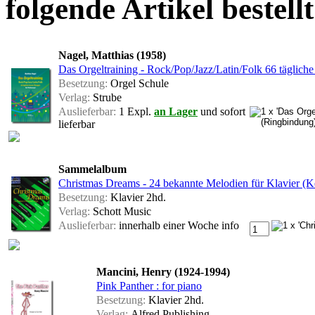
folgende Artikel bestellt
Nagel, Matthias (1958)
Das Orgeltraining - Rock/Pop/Jazz/Latin/Folk 66 täglic
Besetzung:
Orgel Schule
Verlag:
Strube
Auslieferbar:
1 Expl.
an Lager
und sofort
lieferbar
Sammelalbum
Christmas Dreams - 24 bekannte Melodien für Klavier (K
Besetzung:
Klavier 2hd.
Verlag:
Schott Music
Auslieferbar:
innerhalb einer Woche
info
Mancini, Henry (1924-1994)
Pink Panther : for piano
Besetzung:
Klavier 2hd.
Verlag:
Alfred Publishing