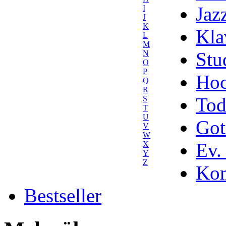
Jaz
I
J
K
Kla
L
M
Stu
N
O
P
Hoc
Q
R
Tod
S
T
U
Got
V
W
Ev.
X
Y
Z
Kom
Bestseller