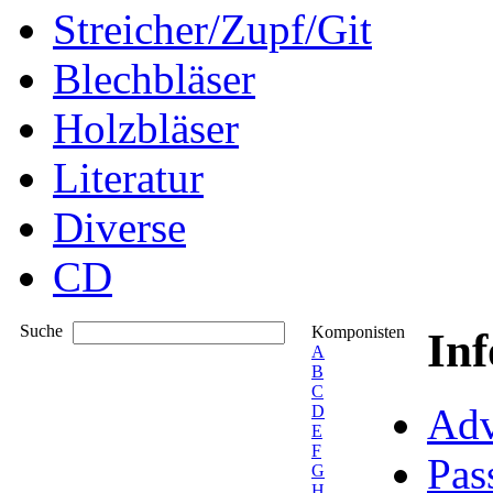
Streicher/Zupf/Git
Blechbläser
Holzbläser
Literatur
Diverse
CD
Suche
Komponisten
In
A
B
C
Adv
D
E
F
Pas
G
H