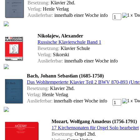
Besetzung:
Klavier 2hd.
Verlag:
Henle Verlag
Auslieferbar:
innerhalb einer Woche
info
Nikolajew, Alexander
Russische Klavierschule Band 1
Besetzung:
Klavier Schule
Verlag:
Sikorski
Auslieferbar:
innerhalb einer Woche
info
Bach, Johann Sebastian (1685-1750)
Das Wohltemperierte Klavier Teil 2 BWV 870-893 (Urtex
Besetzung:
Klavier 2hd.
Verlag:
Henle Verlag
Auslieferbar:
innerhalb einer Woche
info
Mozart, Wolfgang Amadeus (1756-1791)
17 Kirchensonaten für Orgel Solo bearbeitet
Besetzung:
Orgel 2hd.