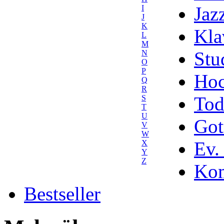
Jaz
I
J
K
Kla
L
M
Stu
N
O
P
Hoc
Q
R
Tod
S
T
U
Got
V
W
Ev.
X
Y
Z
Kom
Bestseller