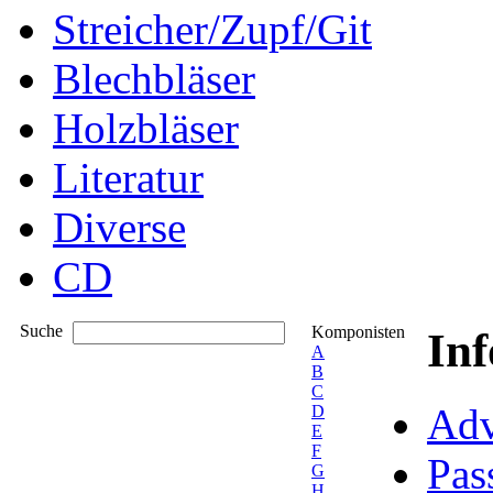
Streicher/Zupf/Git
Blechbläser
Holzbläser
Literatur
Diverse
CD
Suche
Komponisten
In
A
B
C
Adv
D
E
F
Pas
G
H