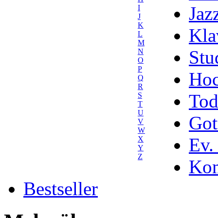
Jaz
I
J
K
Kla
L
M
Stu
N
O
P
Hoc
Q
R
Tod
S
T
U
Got
V
W
Ev.
X
Y
Z
Kom
Bestseller