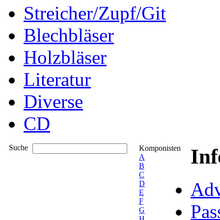
Streicher/Zupf/Git
Blechbläser
Holzbläser
Literatur
Diverse
CD
Suche
Komponisten
In
A
B
C
Adv
D
E
F
Pas
G
H