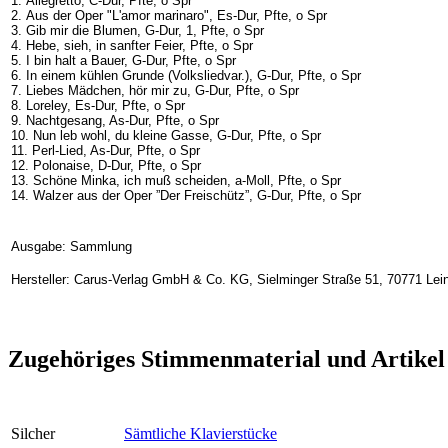
1. Allegretto, C-Dur, Pfte, o Spr
2. Aus der Oper "L'amor marinaro", Es-Dur, Pfte, o Spr
3. Gib mir die Blumen, G-Dur, 1, Pfte, o Spr
4. Hebe, sieh, in sanfter Feier, Pfte, o Spr
5. I bin halt a Bauer, G-Dur, Pfte, o Spr
6. In einem kühlen Grunde (Volksliedvar.), G-Dur, Pfte, o Spr
7. Liebes Mädchen, hör mir zu, G-Dur, Pfte, o Spr
8. Loreley, Es-Dur, Pfte, o Spr
9. Nachtgesang, As-Dur, Pfte, o Spr
10. Nun leb wohl, du kleine Gasse, G-Dur, Pfte, o Spr
11. Perl-Lied, As-Dur, Pfte, o Spr
12. Polonaise, D-Dur, Pfte, o Spr
13. Schöne Minka, ich muß scheiden, a-Moll, Pfte, o Spr
14. Walzer aus der Oper ”Der Freischütz”, G-Dur, Pfte, o Spr
Ausgabe: Sammlung
Hersteller: Carus-Verlag GmbH & Co. KG, Sielminger Straße 51, 70771 Lein
Zugehöriges Stimmenmaterial und Artikel
Silcher
Sämtliche Klavierstücke