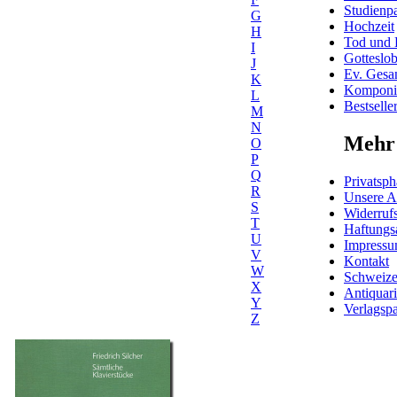
Studienpa
G
Hochzeit
H
Tod und 
I
Gotteslo
J
Ev. Gesa
K
Komponis
L
Bestselle
M
N
Mehr 
O
P
Q
Privatsph
R
Unsere 
S
Widerrufs
T
Haftungs
U
Impress
V
Kontakt
W
Schweiz
X
Antiquar
Y
Verlagspa
Z