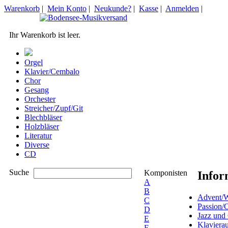
Warenkorb
|
Mein Konto
|
Neukunde?
|
Kasse
|
Anmelden
|
Ihr Warenkorb ist leer.
Orgel
Klavier/Cembalo
Chor
Gesang
Orchester
Streicher/Zupf/Git
Blechbläser
Holzbläser
Literatur
Diverse
CD
Suche
Komponisten
Infor
A
B
Advent/W
C
Passion/
D
Jazz und
E
Klaviera
F