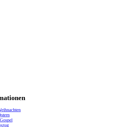
mationen
eihnachten
Ostern
 Gospel
uszug