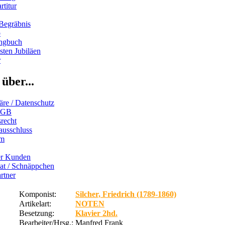
rtitur
Begräbnis
b
ngbuch
ten Jubiläen
r
über...
äre / Datenschutz
AGB
recht
ausschluss
um
er Kunden
iat / Schnäppchen
rtner
Komponist:
Silcher, Friedrich (1789-1860)
Artikelart:
NOTEN
Besetzung:
Klavier 2hd.
Bearbeiter/Hrsg.:
Manfred Frank