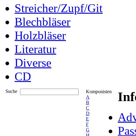
Streicher/Zupf/Git
Blechbläser
Holzbläser
Literatur
Diverse
CD
Suche
Komponisten
In
A
B
C
Adv
D
E
F
Pas
G
H