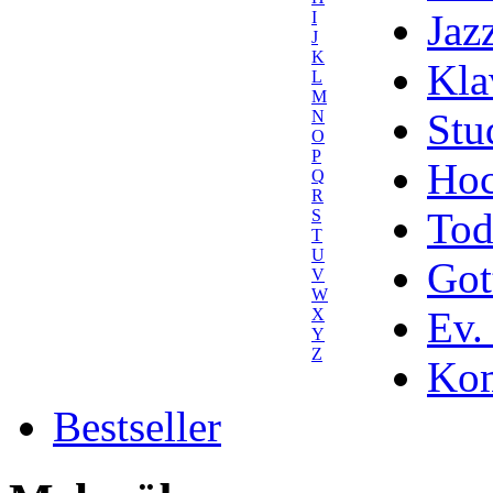
Jaz
I
J
K
Kla
L
M
Stu
N
O
P
Hoc
Q
R
Tod
S
T
U
Got
V
W
Ev.
X
Y
Z
Kom
Bestseller