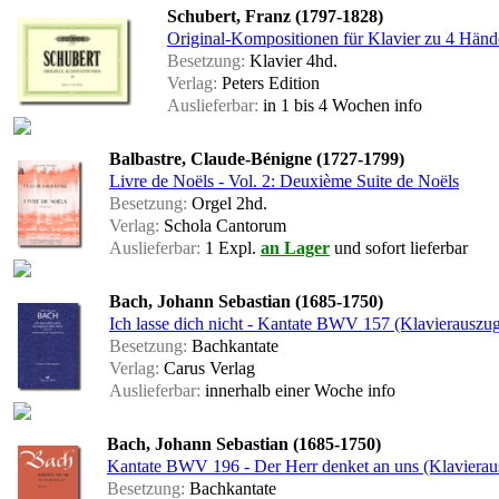
Schubert, Franz (1797-1828)
Original-Kompositionen für Klavier zu 4 Händ
Besetzung:
Klavier 4hd.
Verlag:
Peters Edition
Auslieferbar:
in 1 bis 4 Wochen
info
Balbastre, Claude-Bénigne (1727-1799)
Livre de Noëls - Vol. 2: Deuxième Suite de Noëls
Besetzung:
Orgel 2hd.
Verlag:
Schola Cantorum
Auslieferbar:
1 Expl.
an Lager
und sofort lieferbar
Bach, Johann Sebastian (1685-1750)
Ich lasse dich nicht - Kantate BWV 157 (Klavierauszu
Besetzung:
Bachkantate
Verlag:
Carus Verlag
Auslieferbar:
innerhalb einer Woche
info
Bach, Johann Sebastian (1685-1750)
Kantate BWV 196 - Der Herr denket an uns (Klavierau
Besetzung:
Bachkantate