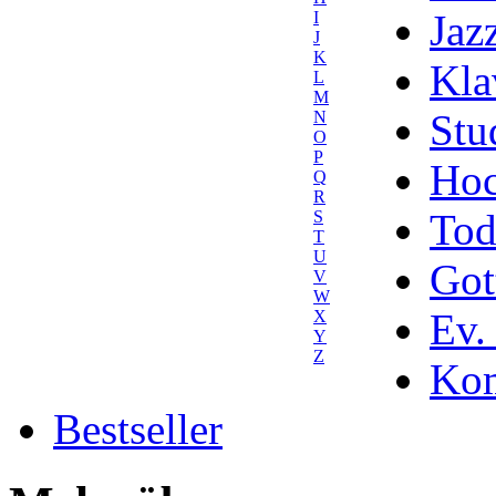
Jaz
I
J
K
Kla
L
M
Stu
N
O
P
Hoc
Q
R
Tod
S
T
U
Got
V
W
Ev.
X
Y
Z
Kom
Bestseller