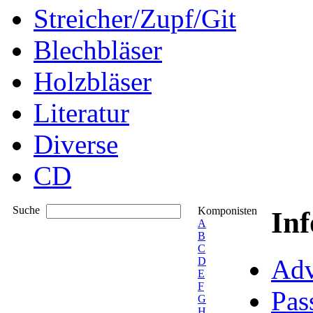
Streicher/Zupf/Git
Blechbläser
Holzbläser
Literatur
Diverse
CD
Suche
Komponisten
In
A
B
C
Adv
D
E
F
Pas
G
H