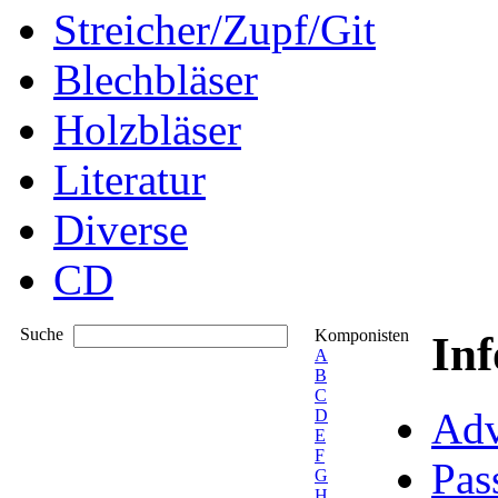
Streicher/Zupf/Git
Blechbläser
Holzbläser
Literatur
Diverse
CD
Suche
Komponisten
In
A
B
C
Adv
D
E
F
Pas
G
H