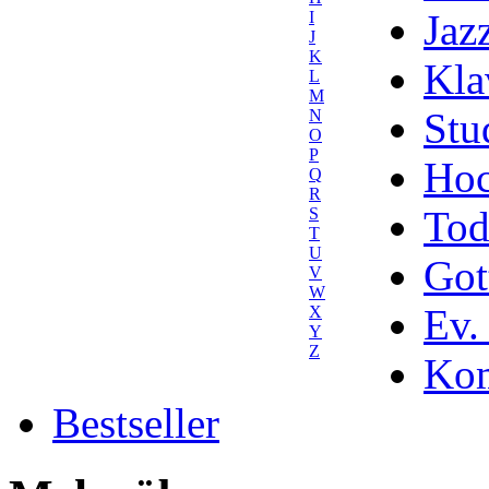
Jaz
I
J
K
Kla
L
M
Stu
N
O
P
Hoc
Q
R
Tod
S
T
U
Got
V
W
Ev.
X
Y
Z
Kom
Bestseller