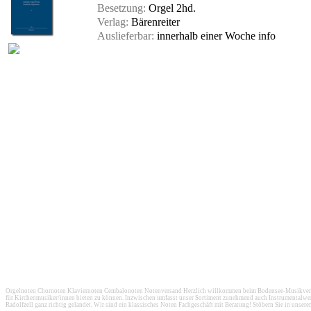
Besetzung:
Orgel 2hd.
Verlag:
Bärenreiter
Auslieferbar:
innerhalb einer Woche
info
Orgelnoten Chornoten Klaviernoten Cembalonoten Notenversand Herzlich willkommen beim Bodensee-Musikversan
für Kirchenmusiker/innen bieten zu können. Inzwischen umfasst unser Sortiment zunehmend auch Instrumentalwerk
Radolfzell ganz richtig gelandet. Wir sind ein klassisches Noten Fachgeschäft mit Beratung! Stöbern Sie in unser