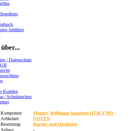
rtitur
Begräbnis
b
ngbuch
ten Jubiläen
r
über...
äre / Datenschutz
AGB
recht
ausschluss
um
er Kunden
iat / Schnäppchen
rtner
Komponist:
Mozart, Wolfgang Amadeus (1756-1791)
Artikelart:
NOTEN
Besetzung:
Klavier und Orchester
Anlass:
-