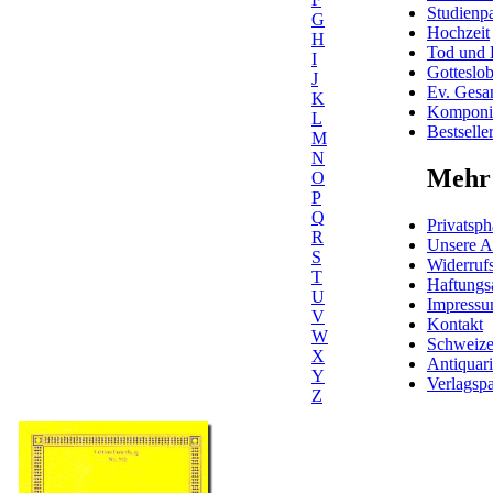
Studienpa
G
Hochzeit
H
Tod und 
I
Gotteslo
J
Ev. Gesa
K
Komponis
L
Bestselle
M
N
Mehr 
O
P
Q
Privatsph
R
Unsere 
S
Widerrufs
T
Haftungs
U
Impress
V
Kontakt
W
Schweiz
X
Antiquar
Y
Verlagspa
Z