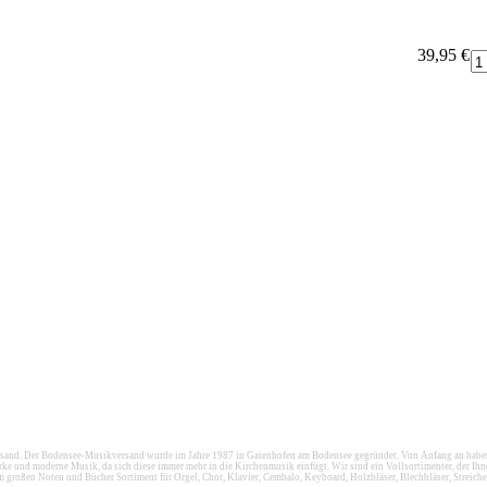
39,95 €
d. Der Bodensee-Musikversand wurde im Jahre 1987 in Gaienhofen am Bodensee gegründet. Von Anfang an haben wi
e und moderne Musik, da sich diese immer mehr in die Kirchenmusik einfügt. Wir sind ein Vollsortimenter, der Ihn
em großen Noten und Bücher Sortiment für Orgel, Chor, Klavier, Cembalo, Keyboard, Holzbläser, Blechbläser, Streiche