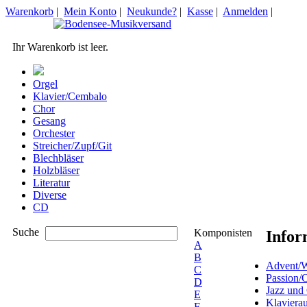
Warenkorb
|
Mein Konto
|
Neukunde?
|
Kasse
|
Anmelden
|
Ihr Warenkorb ist leer.
Orgel
Klavier/Cembalo
Chor
Gesang
Orchester
Streicher/Zupf/Git
Blechbläser
Holzbläser
Literatur
Diverse
CD
Suche
Komponisten
Infor
A
B
Advent/W
C
Passion/
D
Jazz und
E
Klaviera
F