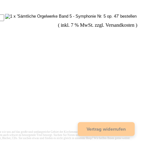
( inkl. 7 % MwSt. zzgl.
Versandkosten
)
Vertrag widerrufen
r uns auf das große und umfangreiche Gebiet der Kirchenmusik spezialisiert, um einen umfassenden Service
en auch schwer zu besorgende Titel besorgt. Suchen Sie Noten und Musikbücher? Dann sind Sie bei uns in
r, Bücher, CDs. Sie suchen etwas und finden es nicht gleich in unserem Shop? Wir helfen Ihnen gerne weiter.