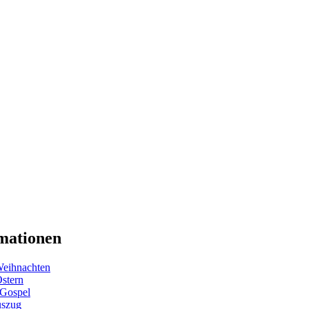
mationen
eihnachten
Ostern
 Gospel
uszug