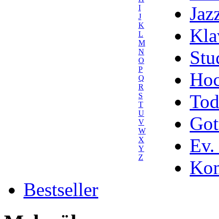
Jaz
I
J
K
Kla
L
M
Stu
N
O
P
Hoc
Q
R
Tod
S
T
U
Got
V
W
Ev.
X
Y
Z
Kom
Bestseller