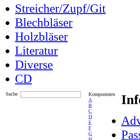
Streicher/Zupf/Git
Blechbläser
Holzbläser
Literatur
Diverse
CD
Suche
Komponisten
In
A
B
C
Adv
D
E
F
Pas
G
H