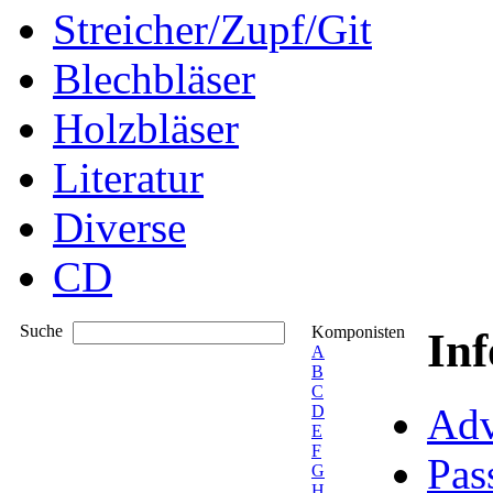
Streicher/Zupf/Git
Blechbläser
Holzbläser
Literatur
Diverse
CD
Suche
Komponisten
In
A
B
C
Adv
D
E
F
Pas
G
H