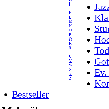
Jaz
I
J
K
Kla
L
M
Stu
N
O
P
Hoc
Q
R
Tod
S
T
U
Got
V
W
Ev.
X
Y
Z
Kom
Bestseller