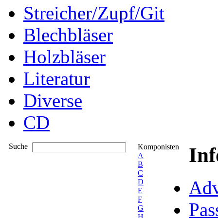
Streicher/Zupf/Git
Blechbläser
Holzbläser
Literatur
Diverse
CD
Suche
Komponisten
In
A
B
C
Adv
D
E
F
Pas
G
H