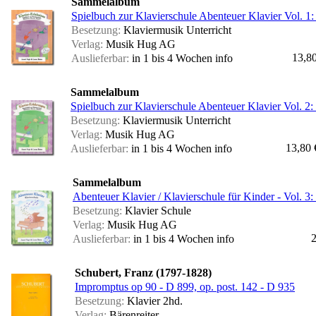
Sammelalbum
Spielbuch zur Klavierschule Abenteuer Klavier Vol. 1:
Besetzung:
Klaviermusik Unterricht
Verlag:
Musik Hug AG
13,8
Auslieferbar:
in 1 bis 4 Wochen
info
Sammelalbum
Spielbuch zur Klavierschule Abenteuer Klavier Vol. 2
Besetzung:
Klaviermusik Unterricht
Verlag:
Musik Hug AG
13,80 
Auslieferbar:
in 1 bis 4 Wochen
info
Sammelalbum
Abenteuer Klavier / Klavierschule für Kinder - Vol. 3:
Besetzung:
Klavier Schule
Verlag:
Musik Hug AG
2
Auslieferbar:
in 1 bis 4 Wochen
info
Schubert, Franz (1797-1828)
Impromptus op 90 - D 899, op. post. 142 - D 935
Besetzung:
Klavier 2hd.
Verlag:
Bärenreiter