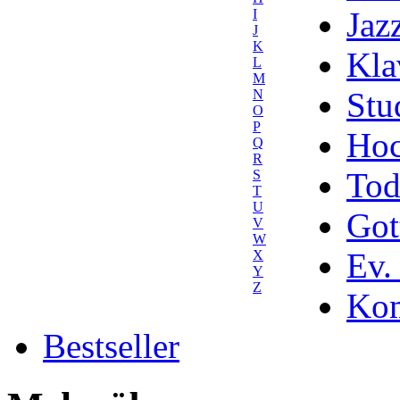
Jaz
I
J
K
Kla
L
M
Stu
N
O
P
Hoc
Q
R
Tod
S
T
U
Got
V
W
Ev.
X
Y
Z
Kom
Bestseller