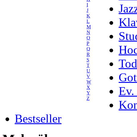
Jaz
I
J
K
Kla
L
M
Stu
N
O
P
Hoc
Q
R
Tod
S
T
U
Got
V
W
Ev.
X
Y
Z
Kom
Bestseller