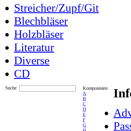
Streicher/Zupf/Git
Blechbläser
Holzbläser
Literatur
Diverse
CD
Suche
Komponisten
In
A
B
C
Adv
D
E
F
Pas
G
H