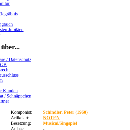
rtitur
Begräbnis
b
ngbuch
ten Jubiläen
r
über...
äre / Datenschutz
AGB
recht
ausschluss
um
er Kunden
iat / Schnäppchen
rtner
Komponist:
Schindler, Peter (1960)
Artikelart:
NOTEN
Besetzung:
Musical/Singspiel
Anlass:
-