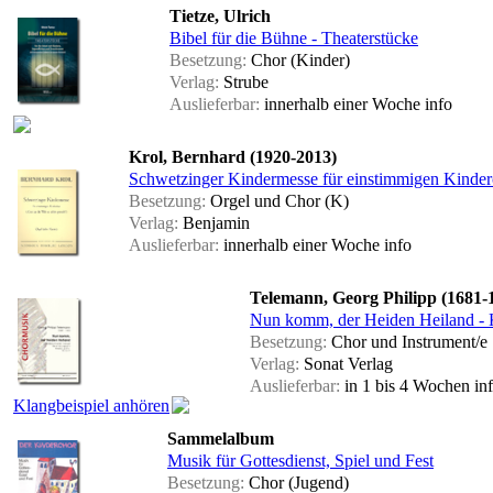
Tietze, Ulrich
Bibel für die Bühne - Theaterstücke
Besetzung:
Chor (Kinder)
Verlag:
Strube
Auslieferbar:
innerhalb einer Woche
info
Krol, Bernhard (1920-2013)
Schwetzinger Kindermesse für einstimmigen Kinder
Besetzung:
Orgel und Chor (K)
Verlag:
Benjamin
Auslieferbar:
innerhalb einer Woche
info
Telemann, Georg Philipp (1681-
Nun komm, der Heiden Heiland - 
Besetzung:
Chor und Instrument/e
Verlag:
Sonat Verlag
Auslieferbar:
in 1 bis 4 Wochen
in
Klangbeispiel anhören
Sammelalbum
Musik für Gottesdienst, Spiel und Fest
Besetzung:
Chor (Jugend)