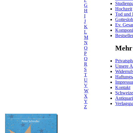
Studienpa
G
Hochzeit
H
Tod und 
I
Gotteslo
J
Ev. Gesa
K
Komponis
L
Bestselle
M
N
Mehr 
O
P
Q
Privatsph
R
Unsere 
S
Widerrufs
T
Haftungs
U
Impress
V
Kontakt
W
Schweiz
X
Antiquar
Y
Verlagspa
Z