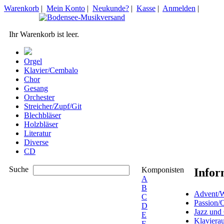
Warenkorb
|
Mein Konto
|
Neukunde?
|
Kasse
|
Anmelden
|
Ihr Warenkorb ist leer.
Orgel
Klavier/Cembalo
Chor
Gesang
Orchester
Streicher/Zupf/Git
Blechbläser
Holzbläser
Literatur
Diverse
CD
Suche
Komponisten
Infor
A
B
Advent/W
C
Passion/
D
Jazz und
E
Klaviera
F