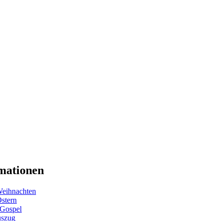
mationen
eihnachten
Ostern
 Gospel
uszug