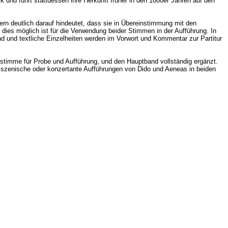
 und führt stattdessen ihre Herkunft früher in den 1680er Jahren auf den
ern deutlich darauf hindeutet, dass sie in Übereinstimmung mit den
 dies möglich ist für die Verwendung beider Stimmen in der Aufführung. In
nd und textliche Einzelheiten werden im Vorwort und Kommentar zur Partitur
ierstimme für Probe und Aufführung, und den Hauptband vollständig ergänzt.
ür szenische oder konzertante Aufführungen von Dido und Aeneas in beiden