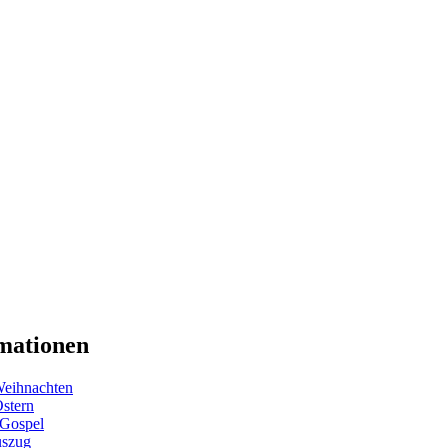
mationen
eihnachten
Ostern
 Gospel
uszug