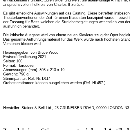
entwickelnden Purcell-Studien wider und weist die altehrwürdige Annahme, d
anspruchsvollen Hofkreis von Charles II zurück.
Es gibt erhebliche Auswirkungen auf das Casting. Diese betreffen insbesond
Theaterkonventionen der Zeit für einen Bassisten konzipiert wurde – obwohl 
der Fassung für Bass weichen die Streicherbegleitungen wesentlich von den
ausführlich behandelt.
Die kritische Ausgabe wird von einem neuen Klavierauszug der Oper begleite
Das gesamte Aufführungsmaterial für das Werk wurde nach höchsten Standard
Versionen bleiben wird.
Herausgegeben von Bruce Wood
Erstveröffentlichung 2021
Seiten: 160
Format: Hardcover
Abmessungen (mm): 303 x 213 x 19
Gewicht: 796 g
Stimmpartitur: Ref.-Nr. D114
Orchesterstimmen können ausgeliehen werden (Ref. HL457 )
Hersteller: Stainer & Bell Ltd., 23 GRUNEISEN ROAD, 00000 LONDON N3 