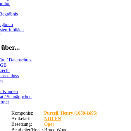
rtitur
Begräbnis
b
ngbuch
ten Jubiläen
r
über...
äre / Datenschutz
AGB
recht
ausschluss
um
er Kunden
iat / Schnäppchen
rtner
Komponist:
Purcell, Henry (1659-1695)
Artikelart:
NOTEN
Besetzung:
Oper
Bearbeiter/Hrsg.:
Bruce Wood