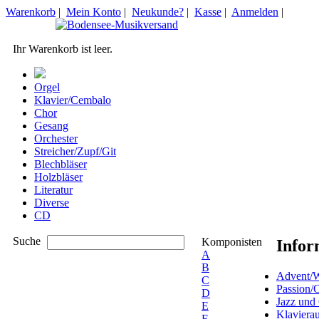
Warenkorb
|
Mein Konto
|
Neukunde?
|
Kasse
|
Anmelden
|
Ihr Warenkorb ist leer.
Orgel
Klavier/Cembalo
Chor
Gesang
Orchester
Streicher/Zupf/Git
Blechbläser
Holzbläser
Literatur
Diverse
CD
Suche
Komponisten
Infor
A
B
Advent/W
C
Passion/
D
Jazz und
E
Klaviera
F