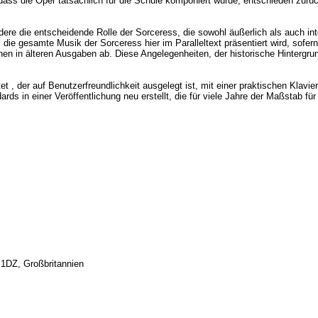
ass die Oper tatsächlich für die Schule komponiert wurde, entschieden zurück
ere die entscheidende Rolle der Sorceress, die sowohl äußerlich als auch int
die gesamte Musik der Sorceress hier im Paralleltext präsentiert wird, sofern
en in älteren Ausgaben ab. Diese Angelegenheiten, der historische Hintergru
t , der auf Benutzerfreundlichkeit ausgelegt ist, mit einer praktischen Klav
s in einer Veröffentlichung neu erstellt, die für viele Jahre der Maßstab f
1DZ, Großbritannien