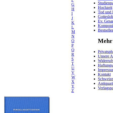
Studienpa
G
Hochzeit
H
Tod und 
I
Gotteslo
J
Ev. Gesa
K
Komponis
L
Bestselle
M
N
Mehr 
O
P
Q
Privatsph
R
Unsere 
S
Widerrufs
T
Haftungs
U
Impress
V
Kontakt
W
Schweiz
X
Antiquar
Y
Verlagspa
Z