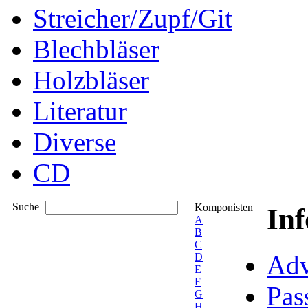
Streicher/Zupf/Git
Blechbläser
Holzbläser
Literatur
Diverse
CD
Suche
Komponisten
In
A
B
C
Adv
D
E
F
Pas
G
H