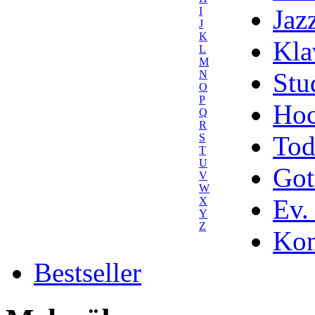
Jaz
I
J
K
Kla
L
M
Stu
N
O
P
Hoc
Q
R
Tod
S
T
U
Got
V
W
Ev.
X
Y
Z
Kom
Bestseller