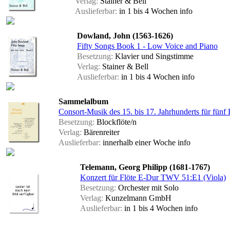
Verlag:
Stainer & Bell
Auslieferbar:
in 1 bis 4 Wochen
info
Dowland, John (1563-1626)
Fifty Songs Book 1 - Low Voice and Piano
Besetzung:
Klavier und Singstimme
Verlag:
Stainer & Bell
Auslieferbar:
in 1 bis 4 Wochen
info
Sammelalbum
Consort-Musik des 15. bis 17. Jahrhunderts für fünf
Besetzung:
Blockflöte/n
Verlag:
Bärenreiter
Auslieferbar:
innerhalb einer Woche
info
Telemann, Georg Philipp (1681-1767)
Konzert für Flöte E-Dur TWV 51:E1 (Viola)
Besetzung:
Orchester mit Solo
Verlag:
Kunzelmann GmbH
Auslieferbar:
in 1 bis 4 Wochen
info