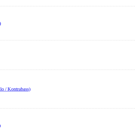
)
o / Kontrabass)
)