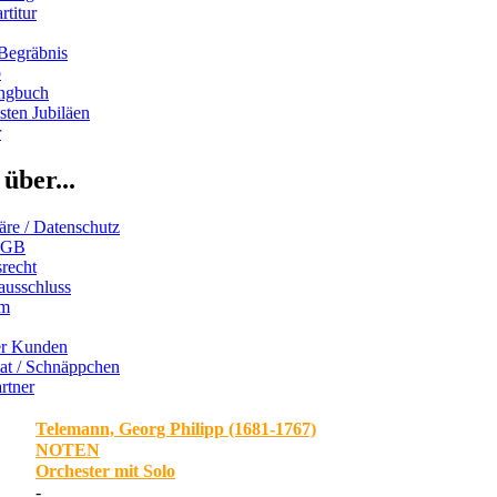
rtitur
Begräbnis
b
ngbuch
ten Jubiläen
r
über...
äre / Datenschutz
AGB
recht
ausschluss
um
er Kunden
iat / Schnäppchen
rtner
Telemann, Georg Philipp (1681-1767)
NOTEN
Orchester mit Solo
-