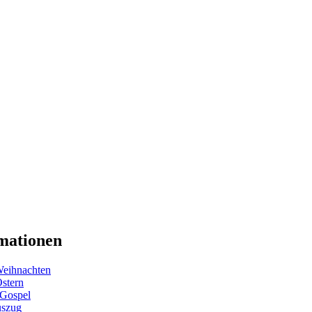
mationen
eihnachten
Ostern
 Gospel
uszug