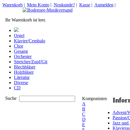
Warenkorb
|
Mein Konto
|
Neukunde?
|
Kasse
|
Anmelden
|
Ihr Warenkorb ist leer.
Orgel
Klavier/Cembalo
Chor
Gesang
Orchester
Streicher/Zupf/Git
Blechbläser
Holzbläser
Literatur
Diverse
CD
Suche
Komponisten
Infor
A
B
Advent/W
C
Passion/
D
Jazz und
E
Klaviera
F