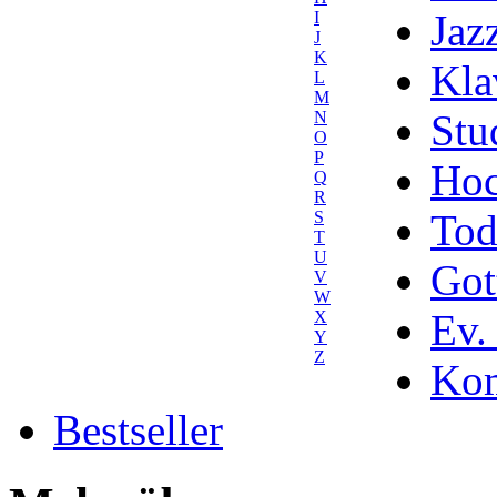
Jaz
I
J
K
Kla
L
M
Stu
N
O
P
Hoc
Q
R
Tod
S
T
U
Got
V
W
Ev.
X
Y
Z
Kom
Bestseller