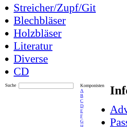
Streicher/Zupf/Git
Blechbläser
Holzbläser
Literatur
Diverse
CD
Suche
Komponisten
In
A
B
C
Adv
D
E
F
Pas
G
H