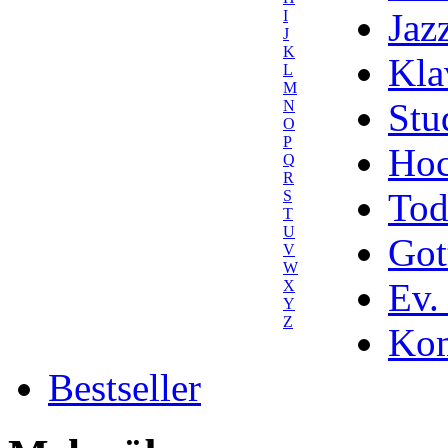
Jaz
I
J
K
Kla
L
M
Stu
N
O
P
Hoc
Q
R
Tod
S
T
U
Got
V
W
Ev.
X
Y
Z
Kom
Bestseller