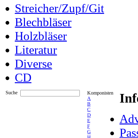
Streicher/Zupf/Git
Blechbläser
Holzbläser
Literatur
Diverse
CD
Suche
Komponisten
In
A
B
C
Adv
D
E
F
Pas
G
H