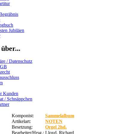
rtitur
Begräbnis
b
ngbuch
ten Jubiläen
r
über...
äre / Datenschutz
AGB
recht
ausschluss
um
er Kunden
iat / Schnäppchen
rtner
Komponist:
Sammelalbum
Artikelart:
NOTEN
Besetzung:
Orgel 2hd.
Bearbeiter/Hrsg.:
Lloyd, Richard