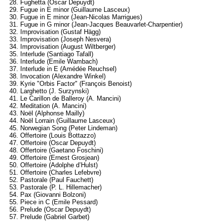
28. Fughetta (Oscar Depuydt)
29. Fugue in E minor (Guillaume Lasceux)
30. Fugue in E minor (Jean-Nicolas Marrigues)
31. Fugue in G minor (Jean-Jacques Beauvarlet-Charpentier)
32. Improvisation (Gustaf Hägg)
33. Improvisation (Joseph Nesvera)
34. Improvisation (August Wiltberger)
35. Interlude (Santiago Tafall)
36. Interlude (Emile Wambach)
37. Interlude in E (Amédée Reuchsel)
38. Invocation (Alexandre Winkel)
39. Kyrie "Orbis Factor" (François Benoist)
40. Larghetto (J. Surzynski)
41. Le Carillon de Balleroy (A. Mancini)
42. Meditation (A. Mancini)
43. Noël (Alphonse Mailly)
44. Noël Lorrain (Guillaume Lasceux)
45. Norwegian Song (Peter Lindeman)
46. Offertoire (Louis Bottazzo)
47. Offertoire (Oscar Depuydt)
48. Offertoire (Gaetano Foschini)
49. Offertoire (Ernest Grosjean)
50. Offertoire (Adolphe d’Hulst)
51. Offertoire (Charles Lefebvre)
52. Pastorale (Paul Fauchett)
53. Pastorale (P. L. Hillemacher)
54. Pax (Giovanni Bolzoni)
55. Piece in C (Emile Pessard)
56. Prelude (Oscar Depuydt)
57. Prelude (Gabriel Garbet)