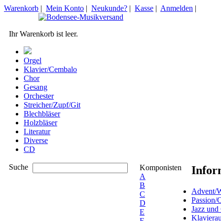
Warenkorb
|
Mein Konto
|
Neukunde?
|
Kasse
|
Anmelden
|
Ihr Warenkorb ist leer.
Orgel
Klavier/Cembalo
Chor
Gesang
Orchester
Streicher/Zupf/Git
Blechbläser
Holzbläser
Literatur
Diverse
CD
Suche
Komponisten
Infor
A
B
Advent/W
C
Passion/
D
Jazz und
E
Klaviera
F