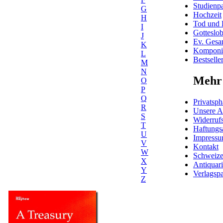
Studienpa
G
Hochzeit
H
Tod und 
I
Gotteslo
J
Ev. Gesa
K
Komponis
L
Bestselle
M
N
Mehr 
O
P
Q
Privatsph
R
Unsere 
S
Widerrufs
T
Haftungs
U
Impress
V
Kontakt
W
Schweiz
X
Antiquar
Y
Verlagspa
Z