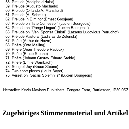
58. Prelude (Adolphe d’Hulst)
59. Prelude (Augusto Machado)
60. Prelude (Orlando A. Mansfield)
61. Prelude (A. Schmitt)
62. Prelude in E minor (Ernest Grosjean)
63. Prelude on "Iste Confessor" (Lucien Bourgeois)
64. Prelude on "Pange Lingua" (Lucien Bourgeois)
65. Prelude on "Veni Sponsa Christi" (Lazarus Ludovicus Perruchot)
66. Prélude Pastoral (Ladislas de Zélenski)
67. Prière (Arthur de Hovre)
68. Prière (Otto Malling)
69. Prière (Jean Théodore Radoux)
70. Prière (Bruce Steane)
71. Prière (Johann Gustav Eduard Stehle)
72. Prière (Emile Wambach)
73. Song of Joy (Bruce Steane)
74. Two short pieces (Louis Boyer)
75. Verset on "Sacris Solemniis" (Lucien Bourgeois)
Hersteller: Kevin Mayhew Publishers, Fengate Farm, Rattlesden, IP30 0SZ
Zugehöriges Stimmenmaterial und Artikel