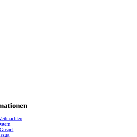
mationen
eihnachten
Ostern
 Gospel
uszug