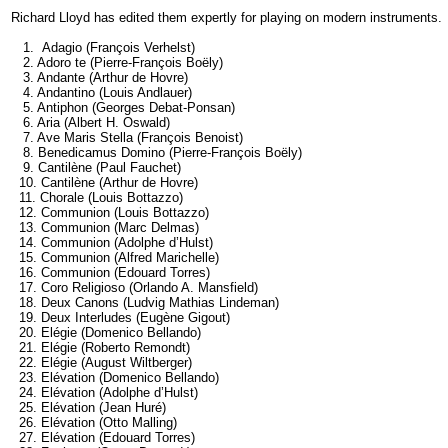
Richard Lloyd has edited them expertly for playing on modern instruments.
1. Adagio (François Verhelst)
2. Adoro te (Pierre-François Boëly)
3. Andante (Arthur de Hovre)
4. Andantino (Louis Andlauer)
5. Antiphon (Georges Debat-Ponsan)
6. Aria (Albert H. Oswald)
7. Ave Maris Stella (François Benoist)
8. Benedicamus Domino (Pierre-François Boëly)
9. Cantilène (Paul Fauchet)
10. Cantilène (Arthur de Hovre)
11. Chorale (Louis Bottazzo)
12. Communion (Louis Bottazzo)
13. Communion (Marc Delmas)
14. Communion (Adolphe d’Hulst)
15. Communion (Alfred Marichelle)
16. Communion (Edouard Torres)
17. Coro Religioso (Orlando A. Mansfield)
18. Deux Canons (Ludvig Mathias Lindeman)
19. Deux Interludes (Eugène Gigout)
20. Elégie (Domenico Bellando)
21. Elégie (Roberto Remondt)
22. Elégie (August Wiltberger)
23. Elévation (Domenico Bellando)
24. Elévation (Adolphe d’Hulst)
25. Elévation (Jean Huré)
26. Elévation (Otto Malling)
27. Elévation (Edouard Torres)