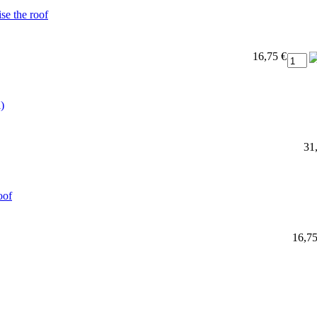
se the roof
16,75 €
)
31
oof
16,75