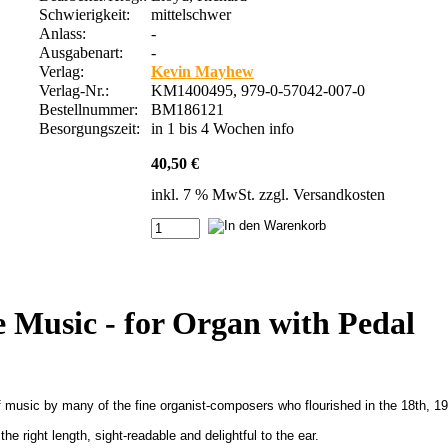
Schwierigkeit:
mittelschwer
Anlass:
-
Ausgabenart:
-
Verlag:
Kevin Mayhew
Verlag-Nr.:
KM1400495, 979-0-57042-007-0
Bestellnummer:
BM186121
Besorgungszeit:
in 1 bis 4 Wochen
info
40,50 €
inkl. 7 % MwSt. zzgl.
Versandkosten
 Music - for Organ with Pedal
 music by many of the fine organist-composers who flourished in the 18th, 19t
he right length, sight-readable and delightful to the ear.