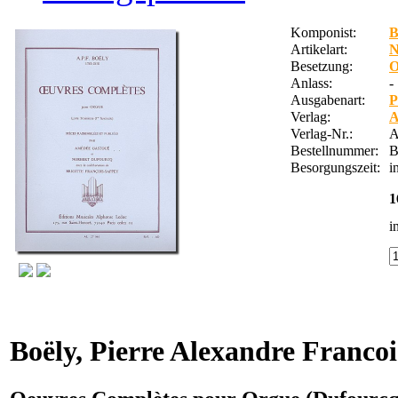
Komponist:
B
Artikelart:
Besetzung:
O
Anlass:
-
Ausgabenart:
P
Verlag:
A
Verlag-Nr.:
A
Bestellnummer:
B
Besorgungszeit:
i
1
i
Boëly, Pierre Alexandre Francoi