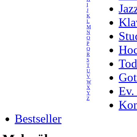
Jaz
I
J
K
Kla
L
M
Stu
N
O
P
Hoc
Q
R
Tod
S
T
U
Got
V
W
Ev.
X
Y
Z
Kom
Bestseller