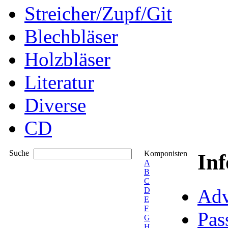
Streicher/Zupf/Git
Blechbläser
Holzbläser
Literatur
Diverse
CD
Suche
Komponisten
In
A
B
C
Adv
D
E
F
Pas
G
H