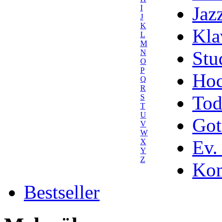
Jaz
I
J
K
Kla
L
M
Stu
N
O
P
Hoc
Q
R
Tod
S
T
U
Got
V
W
Ev.
X
Y
Z
Kom
Bestseller