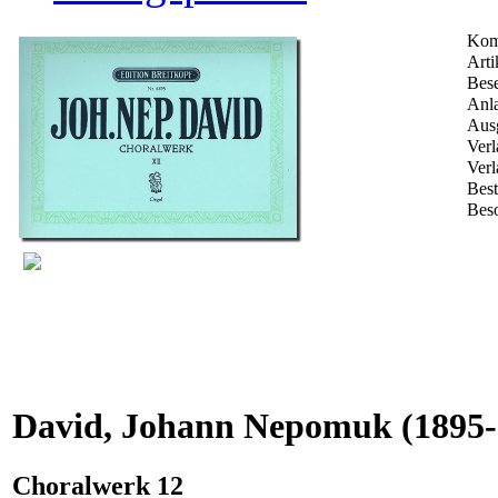
Kom
Arti
Bese
Anla
Ausg
Verl
Verl
Bes
Beso
David, Johann Nepomuk
(1895-
Choralwerk 12