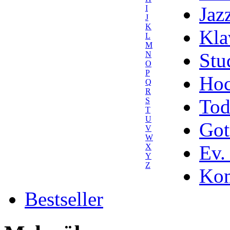
Jaz
I
J
K
Kla
L
M
Stu
N
O
P
Hoc
Q
R
Tod
S
T
U
Got
V
W
Ev.
X
Y
Z
Kom
Bestseller