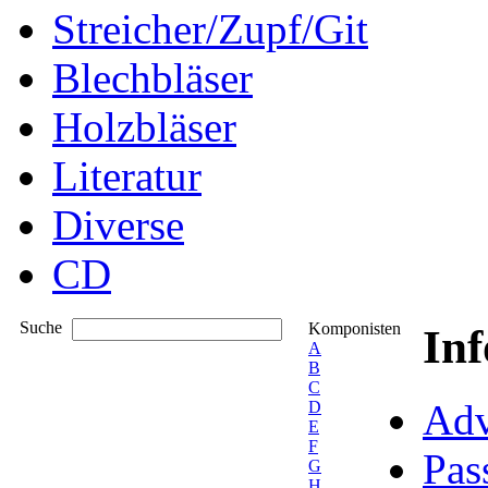
Streicher/Zupf/Git
Blechbläser
Holzbläser
Literatur
Diverse
CD
Suche
Komponisten
In
A
B
C
Adv
D
E
F
Pas
G
H