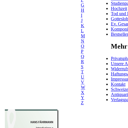
Studienpa
G
Hochzeit
H
Tod und 
I
Gotteslo
J
Ev. Gesa
K
Komponis
L
Bestselle
M
N
Mehr 
O
P
Q
Privatsph
R
Unsere 
S
Widerrufs
T
Haftungs
U
Impress
V
Kontakt
W
Schweiz
X
Antiquar
Y
Verlagspa
Z