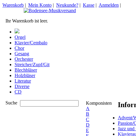
Warenkorb
|
Mein Konto
|
Neukunde?
|
Kasse
|
Anmelden
|
Ihr Warenkorb ist leer.
Orgel
Klavier/Cembalo
Chor
Gesang
Orchester
Streicher/Zupf/Git
Blechbläser
Holzbläser
Literatur
Diverse
CD
Suche
Komponisten
Infor
A
B
Advent/W
C
Passion/
D
Jazz und
E
Klaviera
F