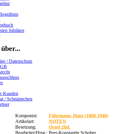
rtitur
Begräbnis
b
ngbuch
ten Jubiläen
r
über...
äre / Datenschutz
AGB
recht
ausschluss
um
er Kunden
iat / Schnäppchen
rtner
Komponist:
Fährmann, Hans (1860-1940)
Artikelart:
NOTEN
Besetzung:
Orgel 2hd.
Bearbeiter/Hrsg.:
Peer-Konstantin Schober