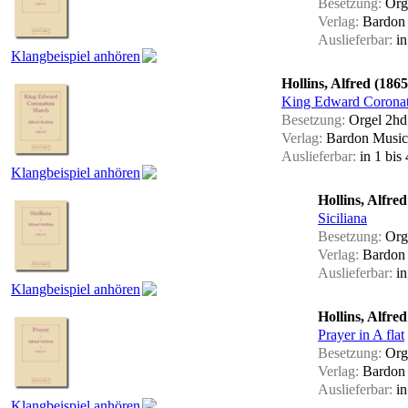
Besetzung:
Orge
Verlag:
Bardon
Auslieferbar:
in
Klangbeispiel anhören
Hollins, Alfred (186
King Edward Coronat
Besetzung:
Orgel 2hd
Verlag:
Bardon Music
Auslieferbar:
in 1 bi
Klangbeispiel anhören
Hollins, Alfre
Siciliana
Besetzung:
Orge
Verlag:
Bardon
Auslieferbar:
in
Klangbeispiel anhören
Hollins, Alfre
Prayer in A flat
Besetzung:
Orge
Verlag:
Bardon
Auslieferbar:
in
Klangbeispiel anhören