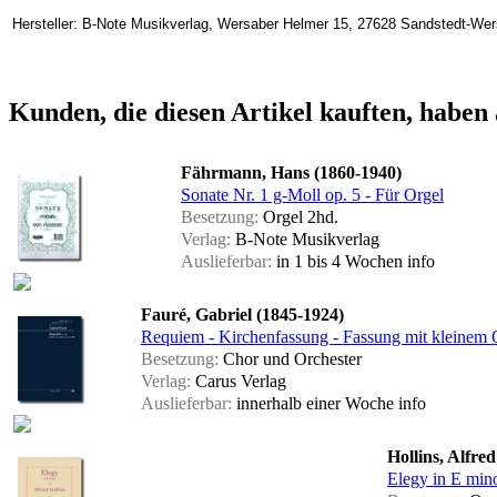
Hersteller: B-Note Musikverlag, Wersaber Helmer 15, 27628 Sandstedt-We
Kunden, die diesen Artikel kauften, haben 
Fährmann, Hans (1860-1940)
Sonate Nr. 1 g-Moll op. 5 - Für Orgel
Besetzung:
Orgel 2hd.
Verlag:
B-Note Musikverlag
Auslieferbar:
in 1 bis 4 Wochen
info
Fauré, Gabriel (1845-1924)
Requiem - Kirchenfassung - Fassung mit kleinem Or
Besetzung:
Chor und Orchester
Verlag:
Carus Verlag
Auslieferbar:
innerhalb einer Woche
info
Hollins, Alfre
Elegy in E min