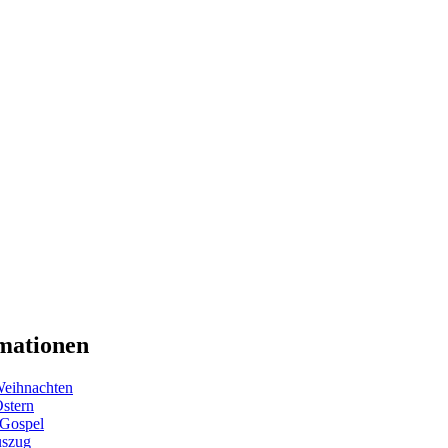
mationen
eihnachten
Ostern
 Gospel
uszug