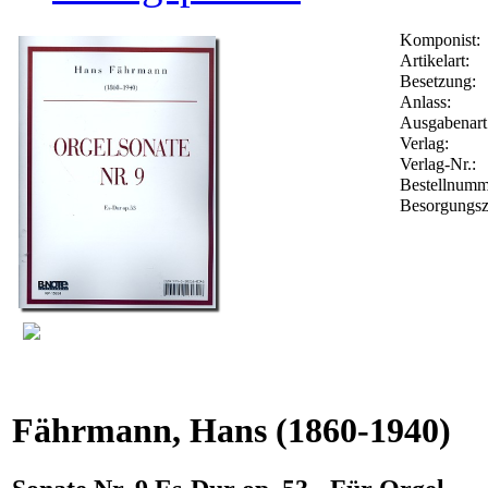
Komponist:
Artikelart:
Besetzung:
Anlass:
Ausgabenart
Verlag:
Verlag-Nr.:
Bestellnum
Besorgungsz
Fährmann, Hans
(1860-1940)