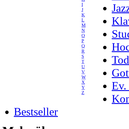
Jaz
I
J
K
Kla
L
M
Stu
N
O
P
Hoc
Q
R
Tod
S
T
U
Got
V
W
Ev.
X
Y
Z
Kom
Bestseller