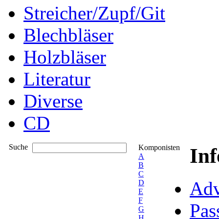
Streicher/Zupf/Git
Blechbläser
Holzbläser
Literatur
Diverse
CD
Suche
Komponisten
In
A
B
C
Adv
D
E
F
Pas
G
H