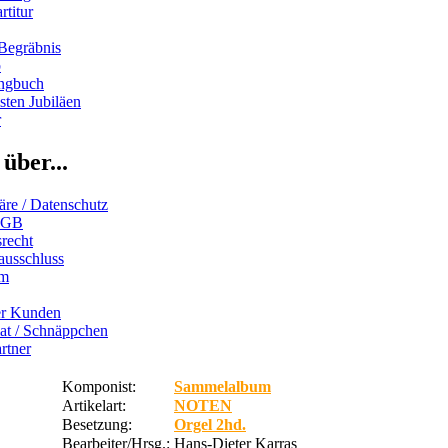
rtitur
Begräbnis
b
ngbuch
ten Jubiläen
r
über...
äre / Datenschutz
AGB
recht
ausschluss
um
er Kunden
iat / Schnäppchen
rtner
Komponist:
Sammelalbum
Artikelart:
NOTEN
Besetzung:
Orgel 2hd.
Bearbeiter/Hrsg.:
Hans-Dieter Karras