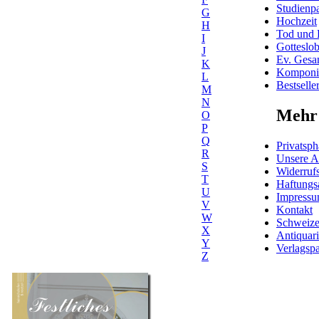
Studienpa
G
Hochzeit
H
Tod und 
I
Gotteslo
J
Ev. Gesa
K
Komponis
L
Bestselle
M
N
Mehr 
O
P
Q
Privatsph
R
Unsere 
S
Widerrufs
T
Haftungs
U
Impress
V
Kontakt
W
Schweiz
X
Antiquar
Y
Verlagspa
Z