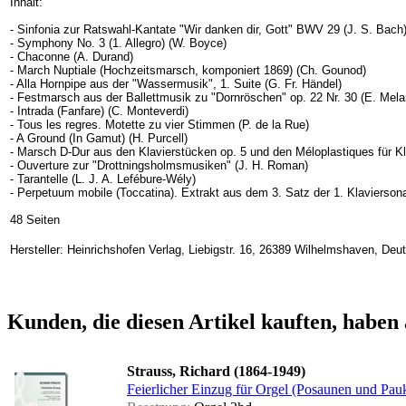
Inhalt:
- Sinfonia zur Ratswahl-Kantate "Wir danken dir, Gott" BWV 29 (J. S. Bach
- Symphony No. 3 (1. Allegro) (W. Boyce)
- Chaconne (A. Durand)
- March Nuptiale (Hochzeitsmarsch, komponiert 1869) (Ch. Gounod)
- Alla Hornpipe aus der "Wassermusik", 1. Suite (G. Fr. Händel)
- Festmarsch aus der Ballettmusik zu "Dornröschen" op. 22 Nr. 30 (E. Melar
- Intrada (Fanfare) (C. Monteverdi)
- Tous les regres. Motette zu vier Stimmen (P. de la Rue)
- A Ground (In Gamut) (H. Purcell)
- Marsch D-Dur aus den Klavierstücken op. 5 und den Méloplastiques für Kl
- Ouverture zur "Drottningsholmsmusiken" (J. H. Roman)
- Tarantelle (L. J. A. Lefébure-Wély)
- Perpetuum mobile (Toccatina). Extrakt aus dem 3. Satz der 1. Klavierson
48 Seiten
Hersteller: Heinrichshofen Verlag, Liebigstr. 16, 26389 Wilhelmshaven, De
Kunden, die diesen Artikel kauften, haben 
Strauss, Richard (1864-1949)
Feierlicher Einzug für Orgel (Posaunen und Pauk