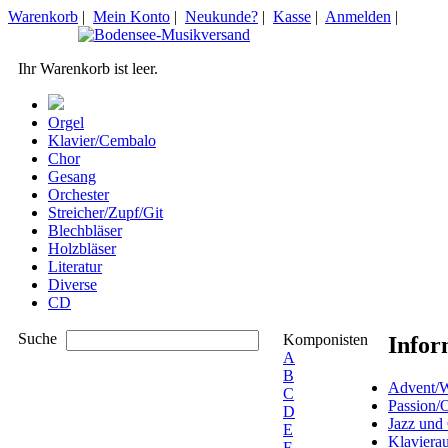
Warenkorb
|
Mein Konto
|
Neukunde?
|
Kasse
|
Anmelden
|
Ihr Warenkorb ist leer.
Orgel
Klavier/Cembalo
Chor
Gesang
Orchester
Streicher/Zupf/Git
Blechbläser
Holzbläser
Literatur
Diverse
CD
Suche
Komponisten
Infor
A
B
Advent/W
C
Passion/
D
Jazz und
E
Klaviera
F