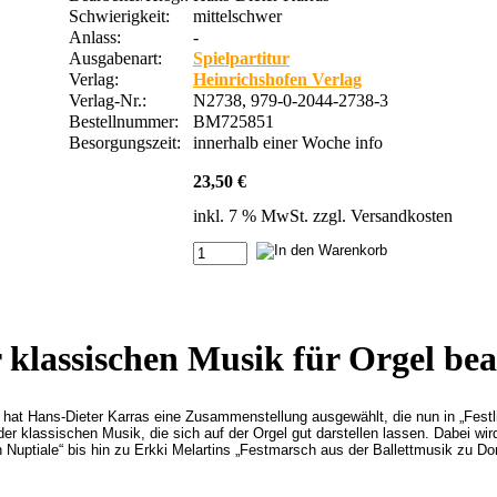
Schwierigkeit:
mittelschwer
Anlass:
-
Ausgabenart:
Spielpartitur
Verlag:
Heinrichshofen Verlag
Verlag-Nr.:
N2738, 979-0-2044-2738-3
Bestellnummer:
BM725851
Besorgungszeit:
innerhalb einer Woche
info
23,50 €
inkl. 7 % MwSt. zzgl.
Versandkosten
r klassischen Musik für Orgel bea
hat Hans-Dieter Karras eine Zusammenstellung ausgewählt, die nun in „Festlic
er klassischen Musik, die sich auf der Orgel gut darstellen lassen. Dabei wir
uptiale“ bis hin zu Erkki Melartins „Festmarsch aus der Ballettmusik zu Dorn