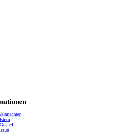
mationen
eihnachten
Ostern
 Gospel
uszug