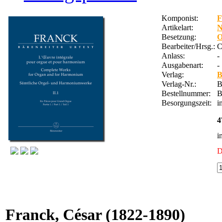
Komponist:
F
Artikelart:
Besetzung:
O
Bearbeiter/Hrsg.:
C
Anlass:
-
Ausgabenart:
-
Verlag:
B
Verlag-Nr.:
B
Bestellnummer:
B
Besorgungszeit:
i
4
i
D
Franck, César
(1822-1890)