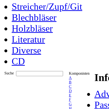
Streicher/Zupf/Git
Blechbläser
Holzbläser
Literatur
Diverse
CD
Suche
Komponisten
In
A
B
C
Adv
D
E
F
Pas
G
H