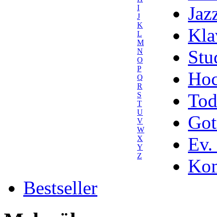
Jaz
I
J
K
Kla
L
M
Stu
N
O
P
Hoc
Q
R
Tod
S
T
U
Got
V
W
Ev.
X
Y
Z
Kom
Bestseller