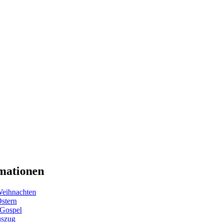
mationen
eihnachten
Ostern
 Gospel
uszug