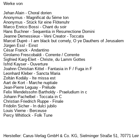
Werke von
Jehan Alain - Choral dorien
Anonymus - Magnificat du 5ème ton
Anonymus - Stück für eine Flötenuhr
Marco Enrico Bossi - Chant du soir
Hans Buchner - Sequentia in Resurrectione Domini
Jeanne Demessieux - Veni Creator - Toccata
Marcel Dupré - I am black but comely, O ye Dauthers of Jerusalem
Jürgen Essl - Einst
César Franck - Andantino
Girolamo Frescobaldi - Corrente / Corrente
Sigfried Karg-Elert - Christe, du Lamm Gottes
Isfrid Kayser - Ouverture
Joahnn Christian Kittel - Fantasia in F / Fuga in F
Leonhard Kleber - Sancta Maria
Zoltán Kodály - Ite missa est
Aart de Kort - Marche nuptiale
Jean-Pierre Leguay - Prélude
Felix Mendelssohn Bartholdy - Praeludium in c
Johann Pachelbel - Toccata in C
Christian Friedrich Ruppe - Finale
Fridolin Sicher - In dulci jubilo
Louis Vierne - Berceuse
Percy Whitlock - Folk Tune
Hersteller: Carus-Verlag GmbH & Co. KG, Sielminger Straße 51, 70771 Lein