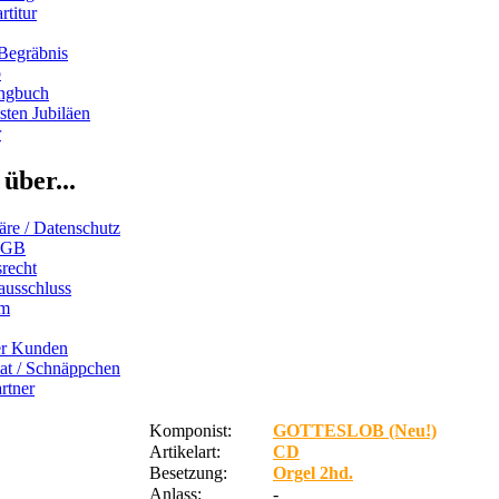
rtitur
Begräbnis
b
ngbuch
ten Jubiläen
r
über...
äre / Datenschutz
AGB
recht
ausschluss
um
er Kunden
iat / Schnäppchen
rtner
Komponist:
GOTTESLOB (Neu!)
Artikelart:
CD
Besetzung:
Orgel 2hd.
Anlass:
-