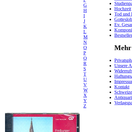
Studienpa
G
Hochzeit
H
Tod und 
I
Gotteslo
J
Ev. Gesa
K
Komponis
L
Bestselle
M
N
Mehr 
O
P
Q
Privatsph
R
Unsere 
S
Widerrufs
T
Haftungs
U
Impress
V
Kontakt
W
Schweiz
X
Antiquar
Y
Verlagspa
Z