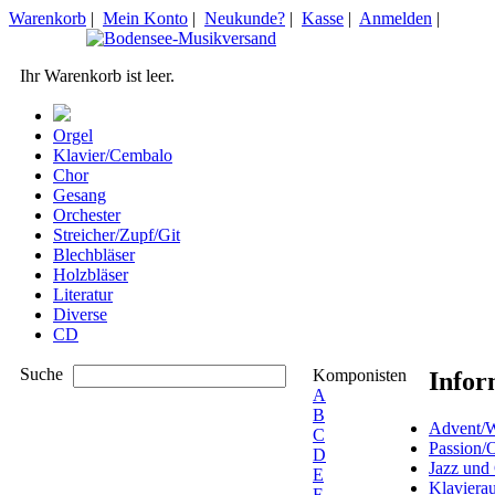
Warenkorb
|
Mein Konto
|
Neukunde?
|
Kasse
|
Anmelden
|
Ihr Warenkorb ist leer.
Orgel
Klavier/Cembalo
Chor
Gesang
Orchester
Streicher/Zupf/Git
Blechbläser
Holzbläser
Literatur
Diverse
CD
Suche
Komponisten
Infor
A
B
Advent/W
C
Passion/
D
Jazz und
E
Klaviera
F