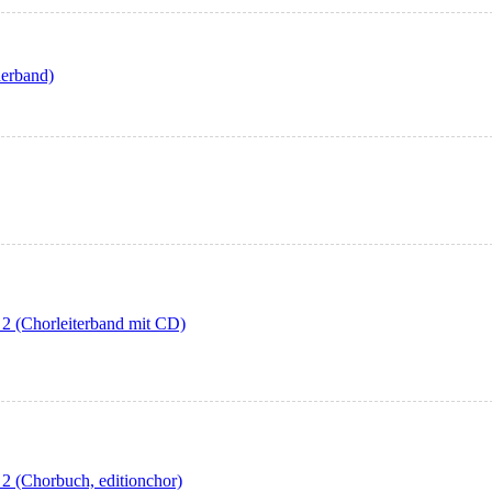
derband)
2 (Chorleiterband mit CD)
2 (Chorbuch, editionchor)