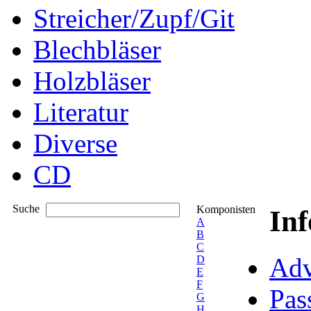
Streicher/Zupf/Git
Blechbläser
Holzbläser
Literatur
Diverse
CD
Suche
Komponisten
In
A
B
C
Adv
D
E
F
Pas
G
H