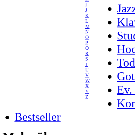
Jaz
I
J
K
Kla
L
M
Stu
N
O
P
Hoc
Q
R
Tod
S
T
U
Got
V
W
Ev.
X
Y
Z
Kom
Bestseller