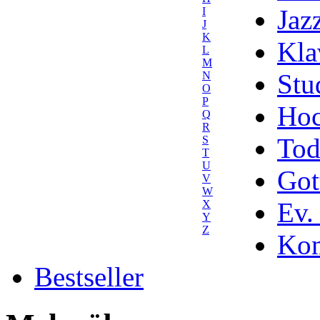
Jaz
I
J
K
Kla
L
M
Stu
N
O
P
Hoc
Q
R
Tod
S
T
U
Got
V
W
Ev.
X
Y
Z
Kom
Bestseller