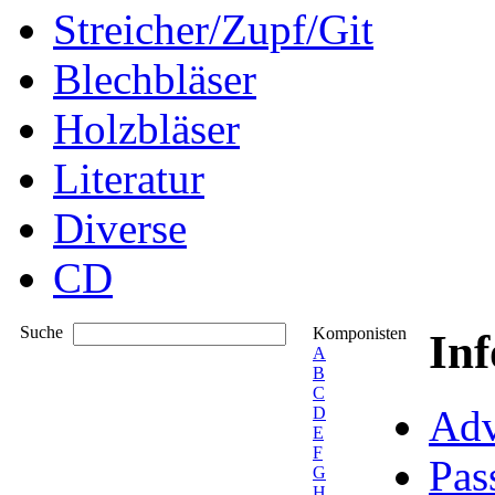
Streicher/Zupf/Git
Blechbläser
Holzbläser
Literatur
Diverse
CD
Suche
Komponisten
In
A
B
C
Adv
D
E
F
Pas
G
H