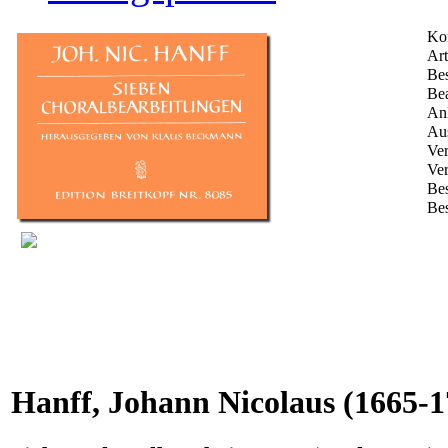
Ko
Art
Bes
Bea
Anl
Aus
Ver
Ver
Be
Bes
Hanff, Johann Nicolaus
(1665-1