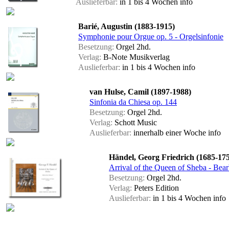
Auslieferbar:
in 1 bis 4 Wochen
info
Barié, Augustin (1883-1915)
Symphonie pour Orgue op. 5 - Orgelsinfonie
Besetzung:
Orgel 2hd.
Verlag:
B-Note Musikverlag
Auslieferbar:
in 1 bis 4 Wochen
info
van Hulse, Camil (1897-1988)
Sinfonia da Chiesa op. 144
Besetzung:
Orgel 2hd.
Verlag:
Schott Music
Auslieferbar:
innerhalb einer Woche
info
Händel, Georg Friedrich (1685-17
Arrival of the Queen of Sheba - Bear
Besetzung:
Orgel 2hd.
Verlag:
Peters Edition
Auslieferbar:
in 1 bis 4 Wochen
info