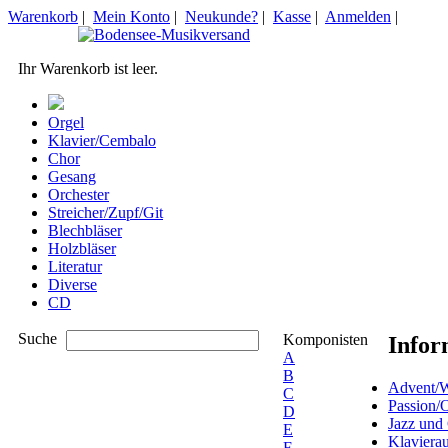
Warenkorb
|
Mein Konto
|
Neukunde?
|
Kasse
|
Anmelden
|
Ihr Warenkorb ist leer.
Orgel
Klavier/Cembalo
Chor
Gesang
Orchester
Streicher/Zupf/Git
Blechbläser
Holzbläser
Literatur
Diverse
CD
Suche
Komponisten
Infor
A
B
Advent/W
C
Passion/
D
Jazz und
E
Klaviera
F