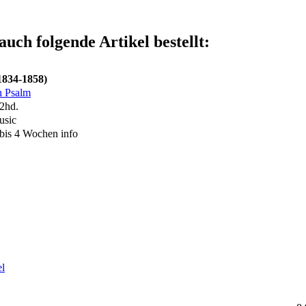
auch folgende Artikel bestellt:
1834-1858)
h Psalm
2hd.
usic
 bis 4 Wochen
info
el