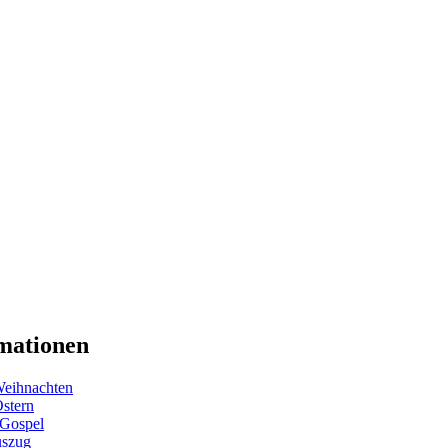
mationen
eihnachten
Ostern
 Gospel
uszug