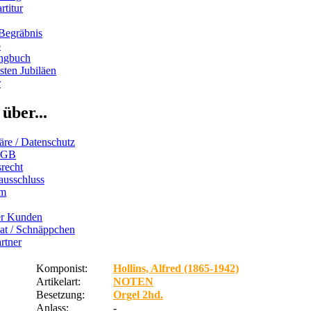
rtitur
Begräbnis
b
ngbuch
ten Jubiläen
r
über...
äre / Datenschutz
AGB
recht
ausschluss
um
er Kunden
iat / Schnäppchen
rtner
Komponist:
Hollins, Alfred (1865-1942)
Artikelart:
NOTEN
Besetzung:
Orgel 2hd.
Anlass:
-