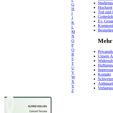
Studienpa
G
Hochzeit
H
Tod und 
I
Gotteslo
J
Ev. Gesa
K
Komponis
L
Bestselle
M
N
Mehr 
O
P
Q
Privatsph
R
Unsere 
S
Widerrufs
T
Haftungs
U
Impress
V
Kontakt
W
Schweiz
X
Antiquar
Y
Verlagspa
Z