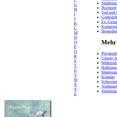
Studienpa
G
Hochzeit
H
Tod und 
I
Gotteslo
J
Ev. Gesa
K
Komponis
L
Bestselle
M
N
Mehr 
O
P
Q
Privatsph
R
Unsere 
S
Widerrufs
T
Haftungs
U
Impress
V
Kontakt
W
Schweiz
X
Antiquar
Y
Verlagspa
Z