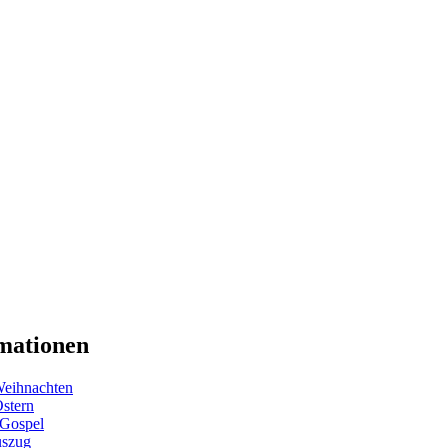
mationen
eihnachten
Ostern
 Gospel
uszug