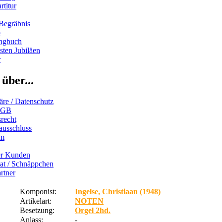
rtitur
Begräbnis
b
ngbuch
ten Jubiläen
r
über...
äre / Datenschutz
AGB
recht
ausschluss
um
er Kunden
iat / Schnäppchen
rtner
Komponist:
Ingelse, Christiaan (1948)
Artikelart:
NOTEN
Besetzung:
Orgel 2hd.
Anlass:
-