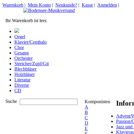
Warenkorb
|
Mein Konto
|
Neukunde?
|
Kasse
|
Anmelden
|
Ihr Warenkorb ist leer.
Orgel
Klavier/Cembalo
Chor
Gesang
Orchester
Streicher/Zupf/Git
Blechbläser
Holzbläser
Literatur
Diverse
CD
Suche
Komponisten
Infor
A
B
Advent/W
C
Passion/
D
Jazz und
E
Klaviera
F