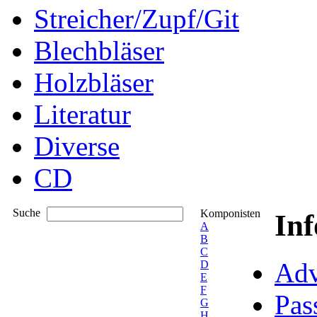
Streicher/Zupf/Git
Blechbläser
Holzbläser
Literatur
Diverse
CD
Suche
Komponisten
In
A
B
C
Adv
D
E
F
Pas
G
H