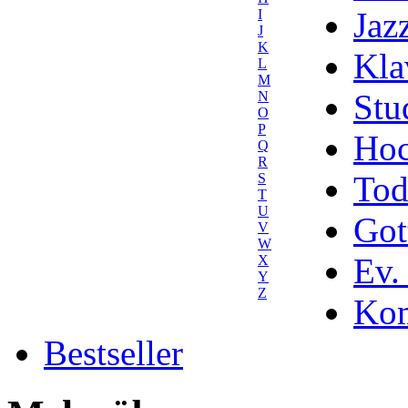
Jaz
I
J
K
Kla
L
M
Stu
N
O
P
Hoc
Q
R
Tod
S
T
U
Got
V
W
Ev.
X
Y
Z
Kom
Bestseller