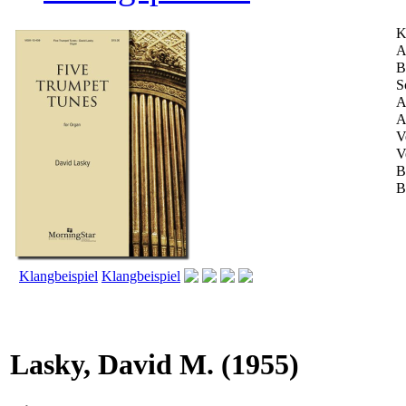
K
A
B
S
A
A
V
V
B
B
Klangbeispiel
Klangbeispiel
Lasky, David M.
(1955)