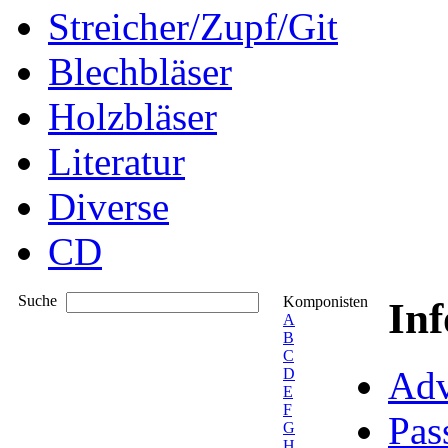
Streicher/Zupf/Git
Blechbläser
Holzbläser
Literatur
Diverse
CD
Suche
Komponisten
In
A
B
C
Adv
D
E
F
Pas
G
H