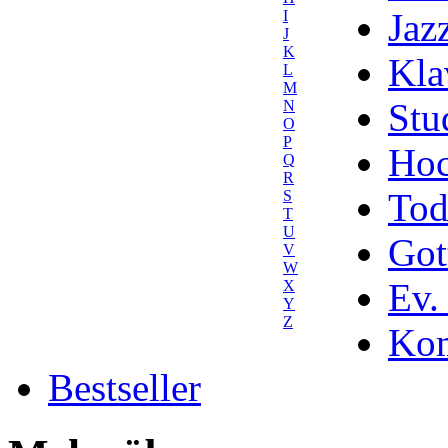
Jaz
I
J
K
Kla
L
M
Stu
N
O
P
Hoc
Q
R
Tod
S
T
U
Got
V
W
Ev.
X
Y
Z
Kom
Bestseller