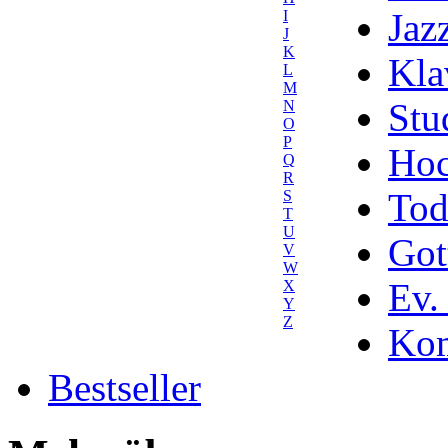
Jaz
I
J
K
Kla
L
M
Stu
N
O
P
Hoc
Q
R
Tod
S
T
U
Got
V
W
Ev.
X
Y
Z
Kom
Bestseller