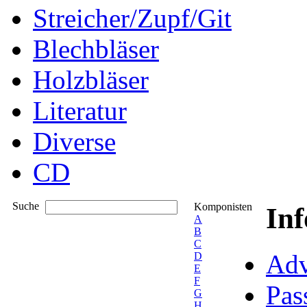
Streicher/Zupf/Git
Blechbläser
Holzbläser
Literatur
Diverse
CD
Suche
Komponisten
In
A
B
C
Adv
D
E
F
Pas
G
H