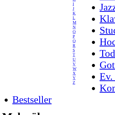
Jaz
I
J
K
Kla
L
M
Stu
N
O
P
Hoc
Q
R
Tod
S
T
U
Got
V
W
Ev.
X
Y
Z
Kom
Bestseller