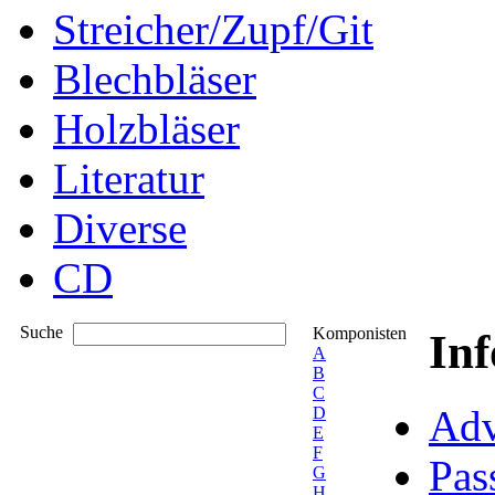
Streicher/Zupf/Git
Blechbläser
Holzbläser
Literatur
Diverse
CD
Suche
Komponisten
In
A
B
C
Adv
D
E
F
Pas
G
H