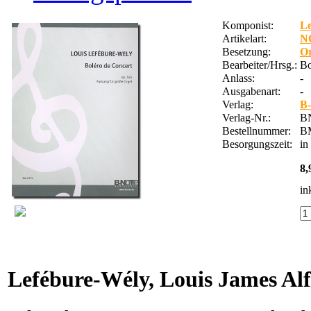
Komponist:
Le
Artikelart:
N
Besetzung:
Or
Bearbeiter/Hrsg.:
Bo
Anlass:
-
Ausgabenart:
-
Verlag:
B-
Verlag-Nr.:
B
Bestellnummer:
B
Besorgungszeit:
in
8,
in
Lefébure-Wély, Louis James Al