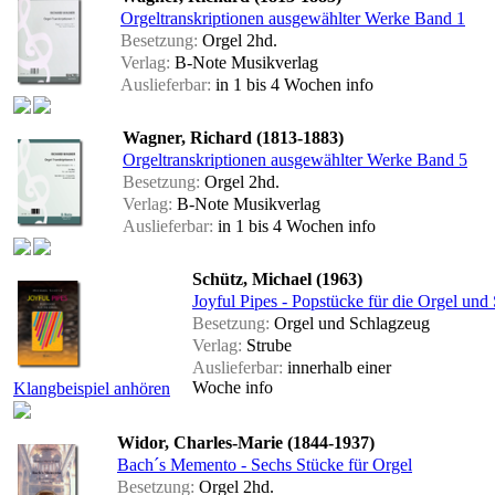
Orgeltranskriptionen ausgewählter Werke Band 1
Besetzung:
Orgel 2hd.
Verlag:
B-Note Musikverlag
Auslieferbar:
in 1 bis 4 Wochen
info
Wagner, Richard (1813-1883)
Orgeltranskriptionen ausgewählter Werke Band 5
Besetzung:
Orgel 2hd.
Verlag:
B-Note Musikverlag
Auslieferbar:
in 1 bis 4 Wochen
info
Schütz, Michael (1963)
Joyful Pipes - Popstücke für die Orgel un
Besetzung:
Orgel und Schlagzeug
Verlag:
Strube
Auslieferbar:
innerhalb einer
Woche
info
Klangbeispiel anhören
Widor, Charles-Marie (1844-1937)
Bach´s Memento - Sechs Stücke für Orgel
Besetzung:
Orgel 2hd.