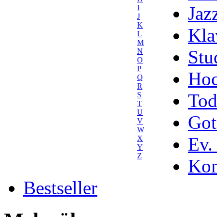
Jaz
I
J
K
Kla
L
M
Stu
N
O
P
Hoc
Q
R
Tod
S
T
U
Got
V
W
Ev.
X
Y
Z
Kom
Bestseller