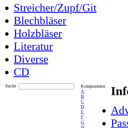
Streicher/Zupf/Git
Blechbläser
Holzbläser
Literatur
Diverse
CD
Suche
Komponisten
In
A
B
C
Adv
D
E
F
Pas
G
H