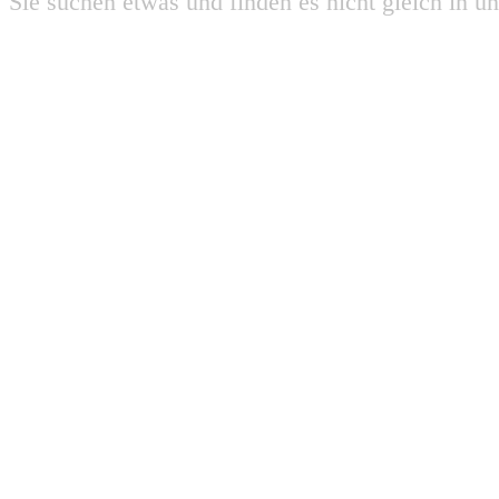
Sie suchen etwas und finden es nicht gleich in u